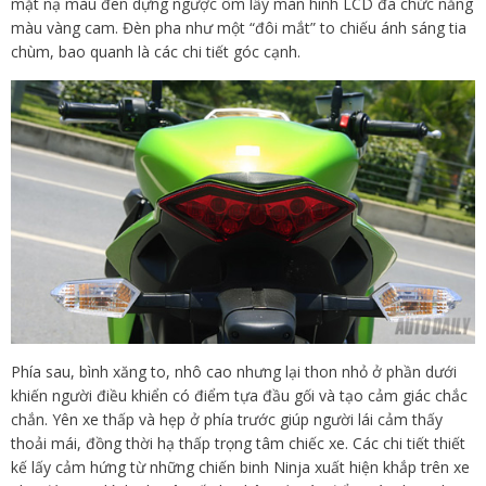
mặt nạ màu đen dựng ngược ôm lấy màn hình LCD đa chức năng
màu vàng cam. Đèn pha như một “đôi mắt” to chiếu ánh sáng tia
chùm, bao quanh là các chi tiết góc cạnh.
Phía sau, bình xăng to, nhô cao nhưng lại thon nhỏ ở phần dưới
khiến người điều khiển có điểm tựa đầu gối và tạo cảm giác chắc
chắn. Yên xe thấp và hẹp ở phía trước giúp người lái cảm thấy
thoải mái, đồng thời hạ thấp trọng tâm chiếc xe. Các chi tiết thiết
kế lấy cảm hứng từ những chiến binh Ninja xuất hiện khắp trên xe