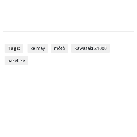
Tags:
xe máy
môtô
Kawasaki Z1000
nakebike