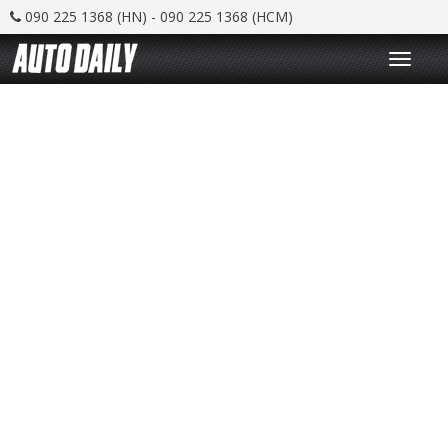
090 225 1368 (HN) - 090 225 1368 (HCM)
T
o
g
g
l
e
n
a
v
i
g
a
t
i
o
n