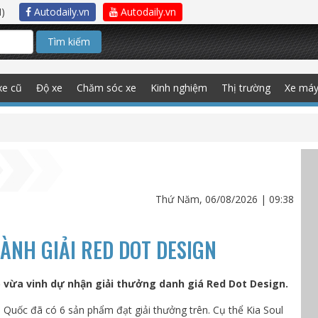
)
Autodaily.vn
Autodaily.vn
Tìm kiếm
xe cũ
Độ xe
Chăm sóc xe
Kinh nghiệm
Thị trường
Xe má
Thứ Năm, 06/08/2026 | 09:38
IÀNH GIẢI RED DOT DESIGN
g) vừa vinh dự nhận giải thưởng danh giá Red Dot Design.
 Quốc đã có 6 sản phẩm đạt giải thưởng trên. Cụ thể Kia Soul