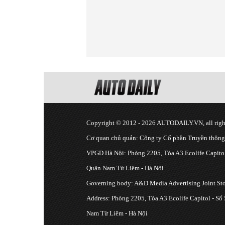
Copyright © 2012 - 2026 AUTODAILY.VN, all right
Cơ quan chủ quản: Công ty Cổ phần Truyền thôn
VPGD Hà Nội: Phòng 2205, Tòa A3 Ecolife Capitol
Quận Nam Từ Liêm - Hà Nội
Governing body: A&D Media Advertising Joint S
Address: Phòng 2205, Tòa A3 Ecolife Capitol - Số
Nam Từ Liêm - Hà Nội