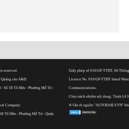
s reserved.
Giấy phép số 916/GP-TTĐT, Sở Thông 
g Quảng cáo A&D.
Licence No. 916/GP-TTĐT dated March
 - Số 58 Tố Hữu - Phường Mễ Trì -
Communications.
Chịu trách nhiệm nội dung: Trịnh Lê 
tock Company
® Ghi rõ nguồn "AUTODAILY.VN" khi bạ
 58 Tố Hữu - Phường Mễ Trì - Quận