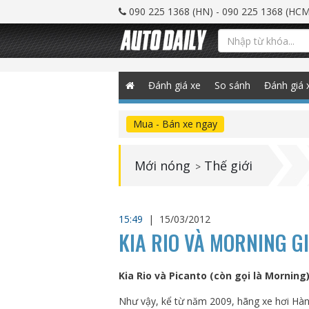
090 225 1368 (HN) - 090 225 1368 (HCM
Đánh giá xe
So sánh
Đánh giá 
Mua - Bán xe ngay
Mới nóng
Thế giới
>
15:49
|
15/03/2012
KIA RIO VÀ MORNING G
Kia Rio và Picanto (còn gọi là Mornin
Như vậy, kể từ năm 2009, hãng xe hơi Hàn