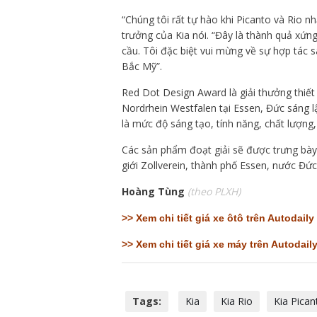
“Chúng tôi rất tự hào khi Picanto và Rio n
trưởng của Kia nói. “Đây là thành quả xứn
cầu. Tôi đặc biệt vui mừng về sự hợp tác 
Bắc Mỹ”.
Red Dot Design Award là giải thưởng thiết
Nordrhein Westfalen tại Essen, Đức sáng 
là mức độ sáng tạo, tính năng, chất lượng
Các sản phẩm đoạt giải sẽ được trưng bày t
giới Zollverein, thành phố Essen, nước Đức
Hoàng Tùng
(theo PLXH)
>>
Xem chi tiết giá xe ôtô trên Autodaily
>>
Xem chi tiết giá xe máy trên Autodail
Tags:
Kia
Kia Rio
Kia Pican