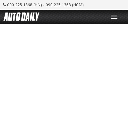
090 225 1368 (HN) - 090 225 1368 (HCM)
T
o
g
g
l
e
n
a
v
i
g
a
t
i
o
n