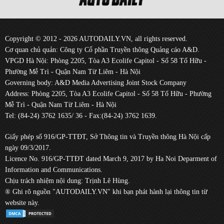
Copyright © 2012 - 2026 AUTODAILY.VN, all rights reserved.
Cơ quan chủ quản: Công ty Cổ phần Truyền thông Quảng cáo A&D.
VPGD Hà Nội: Phòng 2205, Tòa A3 Ecolife Capitol - Số 58 Tố Hữu -
Phường Mễ Trì - Quận Nam Từ Liêm - Hà Nội
Governing body: A&D Media Advertising Joint Stock Company
Address: Phòng 2205, Tòa A3 Ecolife Capitol - Số 58 Tố Hữu - Phường
Mễ Trì - Quận Nam Từ Liêm - Hà Nội
Tel: (84-24) 3762 1635/ 36 - Fax:(84-24) 3762 1639.
Giấy phép số 916/GP-TTĐT, Sở Thông tin và Truyền thông Hà Nội cấp
ngày 09/3/2017.
Licence No. 916/GP-TTĐT dated March 9, 2017 by Ha Noi Deparment of
Information and Communications.
Chịu trách nhiệm nội dung: Trịnh Lê Hùng.
® Ghi rõ nguồn "AUTODAILY.VN" khi bạn phát hành lại thông tin từ
website này.