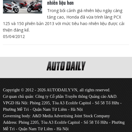
nhiên liệu hơn
Trong bối cảnh giá nhiên liệu ngày càng
tăng cao, Honda đã vừa trình làng PCX
125 và 150 phiên bản 2013 với mức tiêu hao nhiên liệu được cải
thiện đáng kể.
05/04/2012
Copyright © 2012 - 2026 AUTODAILY.VN, all rights reserved.
Cơ quan chủ quản: Công ty Cổ phần Truyền thông Quảng cáo A&D.
VPGD Hà Nội: Phòng 2205, Tòa A3 Ecolife Capitol - Số 58 Tố Hữu -
Phường Mễ Trì - Quận Nam Từ Liêm - Hà Nội
Governing body: A&D Media Advertising Joint Stock Company
Address: Phòng 2205, Tòa A3 Ecolife Capitol - Số 58 Tố Hữu - Phường
Mễ Trì - Quận Nam Từ Liêm - Hà Nội