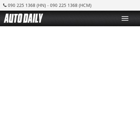
090 225 1368 (HN) - 090 225 1368 (HCM)
T
o
g
g
l
e
n
a
v
i
g
a
t
i
o
n