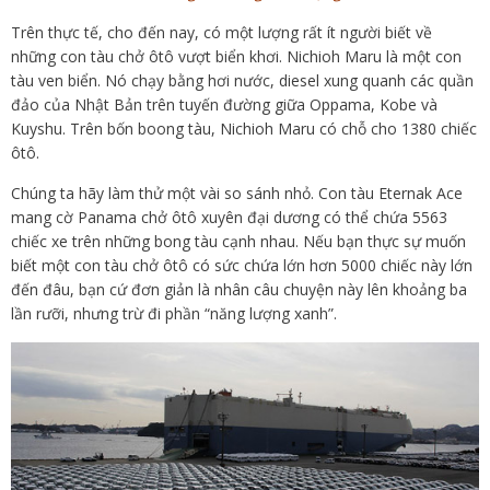
Trên thực tế, cho đến nay, có một lượng rất ít người biết về
những con tàu chở ôtô vượt biển khơi. Nichioh Maru là một con
tàu ven biển. Nó chạy bằng hơi nước, diesel xung quanh các quần
đảo của Nhật Bản trên tuyến đường giữa Oppama, Kobe và
Kuyshu. Trên bốn boong tàu, Nichioh Maru có chỗ cho 1380 chiếc
ôtô.
Chúng ta hãy làm thử một vài so sánh nhỏ. Con tàu Eternak Ace
mang cờ Panama chở ôtô xuyên đại dương có thể chứa 5563
chiếc xe trên những bong tàu cạnh nhau. Nếu bạn thực sự muốn
biết một con tàu chở ôtô có sức chứa lớn hơn 5000 chiếc này lớn
đến đâu, bạn cứ đơn giản là nhân câu chuyện này lên khoảng ba
lần rưỡi, nhưng trừ đi phần “năng lượng xanh”.