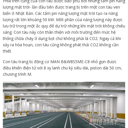
Phía trên cùng của con tàu được bao phủ bởi những tấm pin năng
lượng mặt trời- lần đầu tiên được trang bị trên một con tàu ven
biển ở Nhật Bản. Các tấm pin năng lượng mặt trời tạo ra năng
lượng rất lớn khoảng 50 kW. Môt phần của năng lượng này được
lưu trữ trong một ắc quy để dự trữ những khi mặt trời không chiếu
sáng. Con tàu này còn thân thiện với môi trường đến mức hệ
thống chữa cháy ở dạng bọt chứ không phải là CO2. Ngay cả khi
xảy ra hỏa hoạn, con tàu cũng không phát thải CO2 không cần
thiết.
Con tàu trang bị động cơ MAN B&W8S5ME-C8 nhỏ gọn được
điều khiển điện tử với 8 xy lanh chu kỳ siêu dài, piston dài 50 cm,
chương trình M.