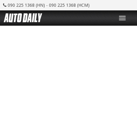
090 225 1368 (HN) - 090 225 1368 (HCM)
T
o
g
g
l
e
n
a
v
i
g
a
t
i
o
n