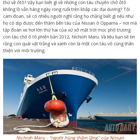
thứ về ôtô? Vậy bạn biết gì về những con tàu chuyên chở ôtô
khổng lồ vẫn hàng ngày rong ruổi trên khắp các đại dương? Tôi
cam đoan, sẽ có nhiều người nghĩ rằng họ chẳng biết gì nếu như
họ có dịp được đến thăm bến tàu của Nissan ở Oppama – nơi mà
tập đoàn xe hơi lớn thứ hai của xứ xở mặt trời mọc phô trương
con tàu chở ô tô phiên bản 2012, Nichioh Maru. Và liệu bạn sẽ tin
rằng con quái vật trắng và xanh còn là một con tàu vô cùng thân
thiện với môi trường.
Nichioh Maru - "người hùng thầm lặng" của Nissan