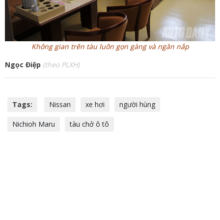
Không gian trên tàu luôn gọn gàng và ngăn nắp
Ngọc Điệp
(theo PLXH)
Tags:
Nissan
xe hơi
người hùng
Nichioh Maru
tàu chở ô tô