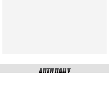
Copyright © 2012 - 2026 AUTODAILY.VN, all rights reserved.
Cơ quan chủ quản: Công ty Cổ phần Truyền thông Quảng cáo A&D.
VPGD Hà Nội: Phòng 2205, Tòa A3 Ecolife Capitol - Số 58 Tố Hữu -
Phường Mễ Trì - Quận Nam Từ Liêm - Hà Nội