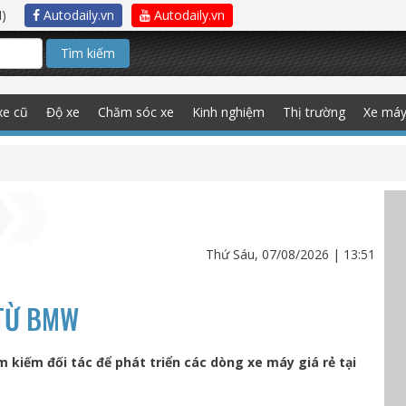
)
Autodaily.vn
Autodaily.vn
Tìm kiếm
xe cũ
Độ xe
Chăm sóc xe
Kinh nghiệm
Thị trường
Xe má
Thứ Sáu, 07/08/2026 | 13:51
 TỪ BMW
kiếm đối tác để phát triển các dòng xe máy giá rẻ tại