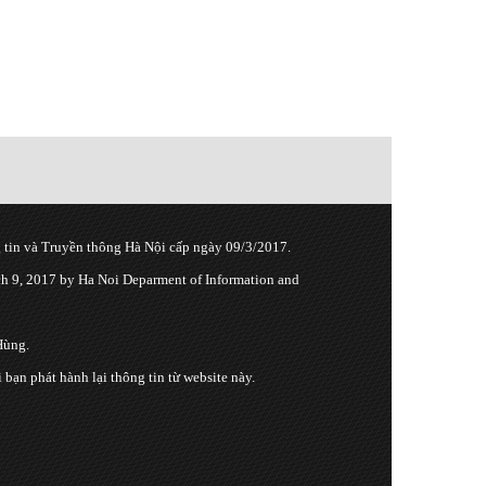
tin và Truyền thông Hà Nội cấp ngày 09/3/2017.
 9, 2017 by Ha Noi Deparment of Information and
Hùng.
n phát hành lại thông tin từ website này.