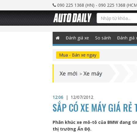
090 225 1368 (HN) - 090 225 1368 (HCM
Đánh giá xe
So sánh
Đánh giá 
Mua - Bán xe ngay
Xe mới
Xe máy
>
12:06
|
12/07/2012
SẮP CÓ XE MÁY GIÁ RẺ
Phân khúc xe mô-tô của BMW đang tìm 
thị trường Ấn Độ.