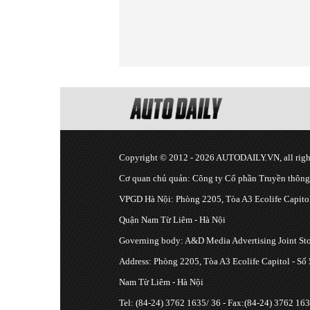
Copyright © 2012 - 2026 AUTODAILY.VN, all right
Cơ quan chủ quản: Công ty Cổ phần Truyền thôn
VPGD Hà Nội: Phòng 2205, Tòa A3 Ecolife Capitol
Quận Nam Từ Liêm - Hà Nội
Governing body: A&D Media Advertising Joint S
Address: Phòng 2205, Tòa A3 Ecolife Capitol - Số
Nam Từ Liêm - Hà Nội
Tel: (84-24) 3762 1635/ 36 - Fax:(84-24) 3762 163