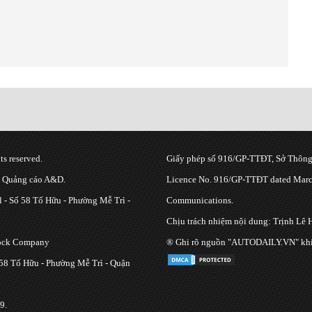
s reserved.
Giấy phép số 916/GP-TTĐT, Sở Thông 
g Quảng cáo A&D.
Licence No. 916/GP-TTĐT dated March
 - Số 58 Tố Hữu - Phường Mễ Trì -
Communications.
Chịu trách nhiệm nội dung: Trịnh Lê 
tock Company
® Ghi rõ nguồn "AUTODAILY.VN" khi bạ
 58 Tố Hữu - Phường Mễ Trì - Quận
9.