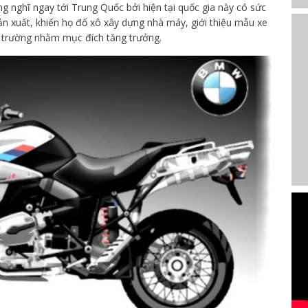
g nghĩ ngay tới Trung Quốc bởi hiện tại quốc gia này có sức
ản xuất, khiến họ đổ xô xây dựng nhà máy, giới thiệu mẫu xe
ị trường nhằm mục đích tăng trưởng.