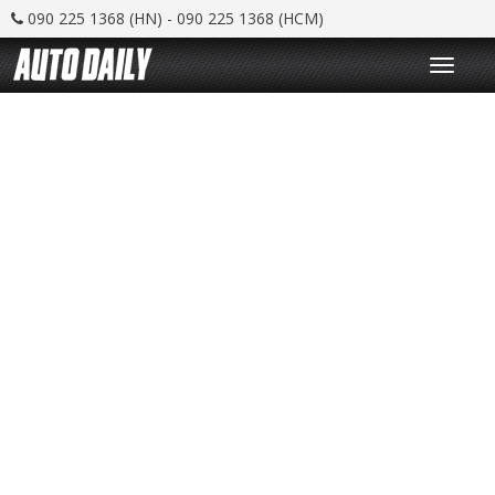
090 225 1368 (HN) - 090 225 1368 (HCM)
T
o
g
g
l
e
n
a
v
i
g
a
t
i
o
n