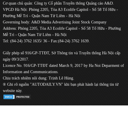
Cơ quan chủ quản: Công ty Cổ phần Truyền thông Quảng cáo A&D.
VPGD Hà Nội: Phòng 2205, Tòa A3 Ecolife Capitol - Số 58 Tố Hữu -
Phường Mễ Trì - Quận Nam Từ Liêm - Hà Nội
Governing body: A&D Media Advertising Joint Stock Company
Address: Phòng 2205, Tòa A3 Ecolife Capitol - Số 58 Tố Hữu - Phường
Mễ Trì - Quận Nam Từ Liêm - Hà Nội
Tel: (84-24) 3762 1635/ 36 - Fax:(84-24) 3762 1639.
Giấy phép số 916/GP-TTĐT, Sở Thông tin và Truyền thông Hà Nội cấp
ngày 09/3/2017.
Licence No. 916/GP-TTĐT dated March 9, 2017 by Ha Noi Deparment of
Information and Communications.
Chịu trách nhiệm nội dung: Trịnh Lê Hùng.
® Ghi rõ nguồn "AUTODAILY.VN" khi bạn phát hành lại thông tin từ
website này.