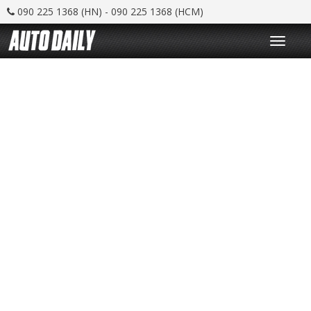
090 225 1368 (HN) - 090 225 1368 (HCM)
T
o
g
g
l
e
n
a
v
i
g
a
t
i
o
n