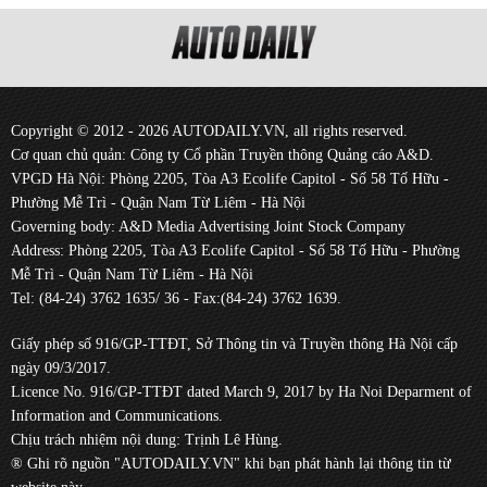
Copyright © 2012 - 2026 AUTODAILY.VN, all rights reserved.
Cơ quan chủ quản: Công ty Cổ phần Truyền thông Quảng cáo A&D.
VPGD Hà Nội: Phòng 2205, Tòa A3 Ecolife Capitol - Số 58 Tố Hữu -
Phường Mễ Trì - Quận Nam Từ Liêm - Hà Nội
Governing body: A&D Media Advertising Joint Stock Company
Address: Phòng 2205, Tòa A3 Ecolife Capitol - Số 58 Tố Hữu - Phường
Mễ Trì - Quận Nam Từ Liêm - Hà Nội
Tel: (84-24) 3762 1635/ 36 - Fax:(84-24) 3762 1639.
Giấy phép số 916/GP-TTĐT, Sở Thông tin và Truyền thông Hà Nội cấp
ngày 09/3/2017.
Licence No. 916/GP-TTĐT dated March 9, 2017 by Ha Noi Deparment of
Information and Communications.
Chịu trách nhiệm nội dung: Trịnh Lê Hùng.
® Ghi rõ nguồn "AUTODAILY.VN" khi bạn phát hành lại thông tin từ