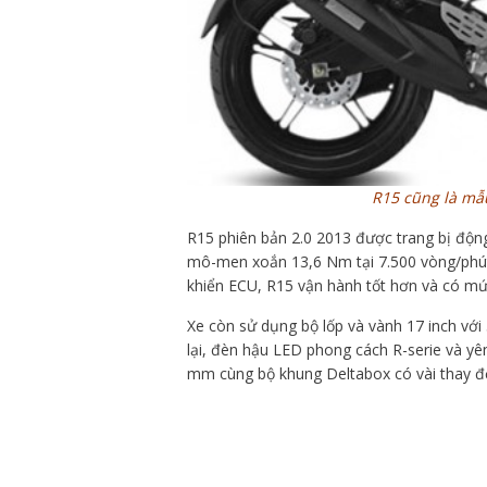
R15 cũng là mẫ
R15 phiên bản 2.0 2013 được trang bị động
mô-men xoắn 13,6 Nm tại 7.500 vòng/phút
khiển ECU, R15 vận hành tốt hơn và có mức
Xe còn sử dụng bộ lốp và vành 17 inch với
lại, đèn hậu LED phong cách R-serie và yê
mm cùng bộ khung Deltabox có vài thay đổ