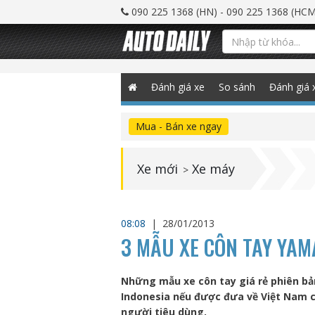
090 225 1368 (HN) - 090 225 1368 (HCM
Đánh giá xe
So sánh
Đánh giá 
Mua - Bán xe ngay
Xe mới
Xe máy
>
08:08
|
28/01/2013
3 MẪU XE CÔN TAY YAM
Những mẫu xe côn tay giá rẻ phiên bả
Indonesia nếu được đưa về Việt Nam c
người tiêu dùng.