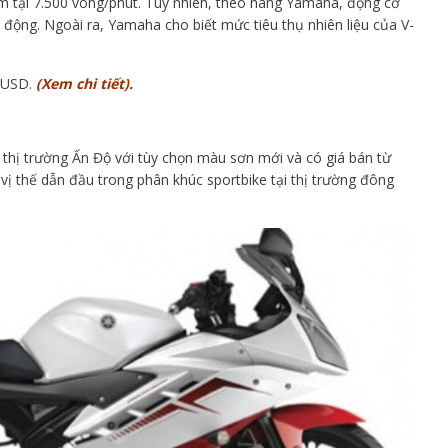
 tại 7.500 vòng/phút. Tuy nhiên, theo hãng Yamaha, động cơ
 động. Ngoài ra, Yamaha cho biết mức tiêu thụ nhiên liệu của V-
 USD.
(Xem chi tiết).
 thị trường Ấn Độ với tùy chọn màu sơn mới và có giá bán từ
vị thế dẫn đầu trong phân khúc sportbike tại thị trường đông