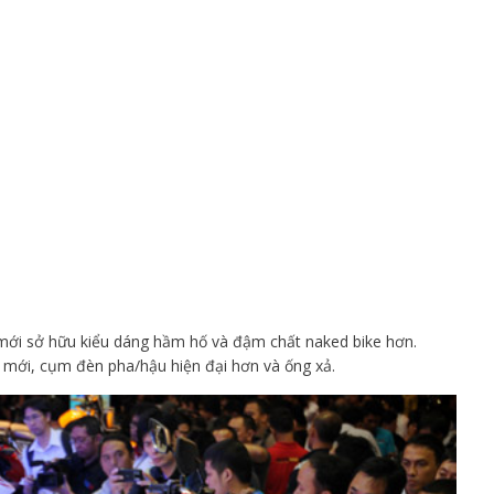
n mới sở hữu kiểu dáng hầm hố và đậm chất naked bike hơn.
ệu mới, cụm đèn pha/hậu hiện đại hơn và ống xả.