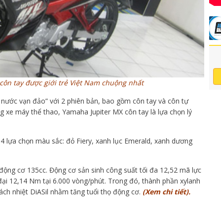
 côn tay được giới trẻ Việt Nam chuộng nhất
t nước vạn đảo” với 2 phiên bản, bao gồm côn tay và côn tự
òng xe máy thể thao, Yamaha Jupiter MX côn tay là lựa chọn lý
 lựa chọn màu sắc: đỏ Fiery, xanh lục Emerald, xanh dương
động cơ 135cc. Động cơ sản sinh công suất tối đa 12,52 mã lực
ại 12,14 Nm tại 6.000 vòng/phút. Trong đó, thành phần xylanh
ch nhiệt DiASil nhằm tăng tuổi thọ động cơ.
(Xem chi tiết).