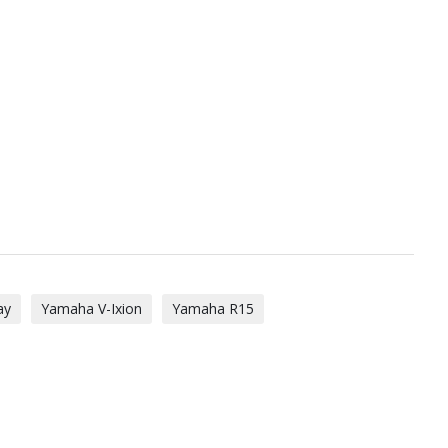
ay
Yamaha V-Ixion
Yamaha R15