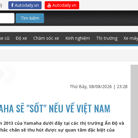
)
Autodaily.vn
Autodaily.vn
Tìm kiếm
xe cũ
Độ xe
Chăm sóc xe
Kinh nghiệm
Thị trường
Xe má
Thứ Bảy, 08/08/2026 | 23:28
AHA SẼ "SỐT" NẾU VỀ VIỆT NAM
n 2013 của Yamaha dưới đây tại các thị trường Ấn Độ và
hắc chắn sẽ thu hút được sự quan tâm đặc biệt của