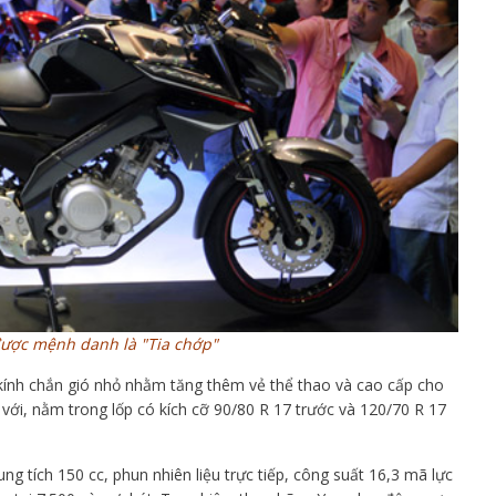
được mệnh danh là "Tia chớp"
nh chắn gió nhỏ nhằm tăng thêm vẻ thể thao và cao cấp cho
 với, nằm trong lốp có kích cỡ 90/80 R 17 trước và 120/70 R 17
 tích 150 cc, phun nhiên liệu trực tiếp, công suất 16,3 mã lực