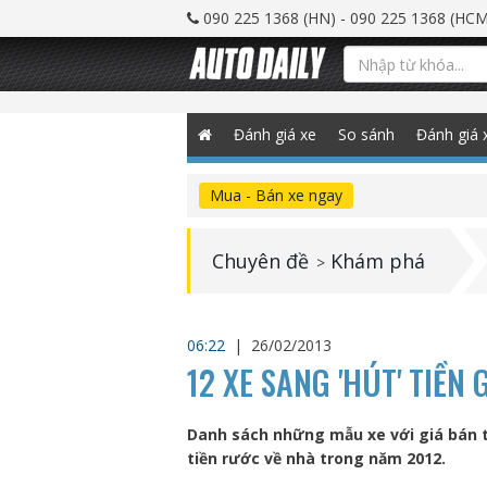
090 225 1368 (HN) - 090 225 1368 (HCM
Đánh giá xe
So sánh
Đánh giá 
Mua - Bán xe ngay
Chuyên đề
Khám phá
>
06:22
|
26/02/2013
12 XE SANG 'HÚT' TIỀN
Danh sách những mẫu xe với giá bán t
tiền rước về nhà trong năm 2012.