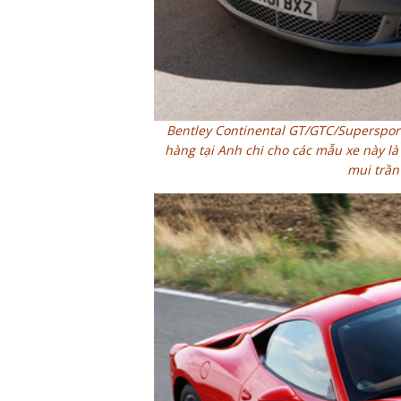
Bentley Continental GT/GTC/Supersport
hàng tại Anh chi cho các mẫu xe này là
mui trần