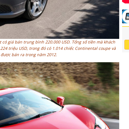
 có giá bán trung bình 220.000 USD. Tổng số tiền mà khách
 224 triệu USD, trong đó có 1.014 chiếc Continental coupe và
 được bán ra trong năm 2012.