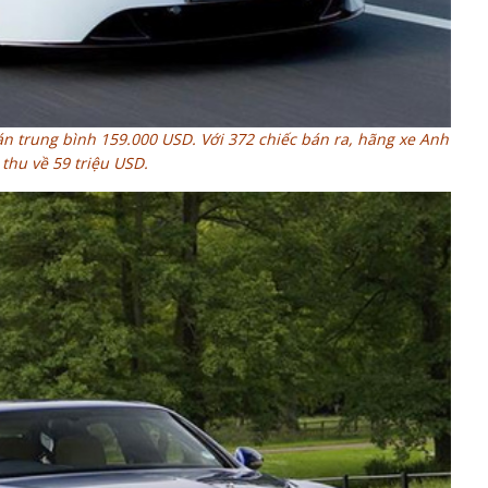
án trung bình 159.000 USD. Với 372 chiếc bán ra, hãng xe Anh
thu về 59 triệu USD.