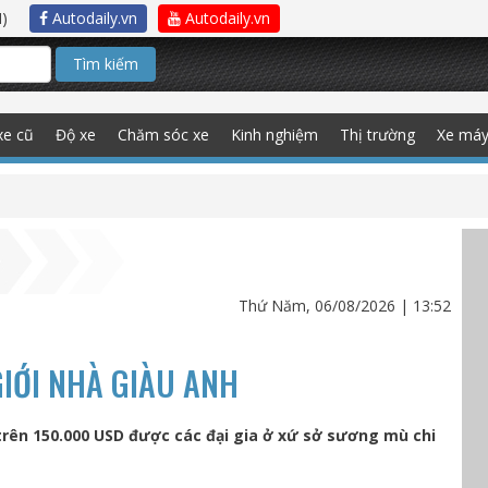
)
Autodaily.vn
Autodaily.vn
Tìm kiếm
xe cũ
Độ xe
Chăm sóc xe
Kinh nghiệm
Thị trường
Xe má
Thứ Năm, 06/08/2026 | 13:52
 GIỚI NHÀ GIÀU ANH
rên 150.000 USD được các đại gia ở xứ sở sương mù chi