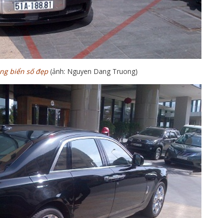
ng biển số đẹp
(ảnh: Nguyen Dang Truong)