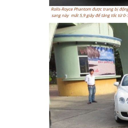
Rolls-Royce Phantom được trang bị động
sang này mất 5,9 giây để tăng tốc từ 0-