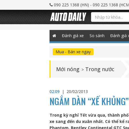
090 225 1368 (HN) - 090 225 1368 (HCM
Đánh giá xe
So sánh
Đánh giá 
Mua - Bán xe ngay
Mới nóng
Trong nước
>
02:09
|
20/02/2013
NGẮM DÀN “XẾ KHỦNG” 
Trong kỳ nghỉ Tết vừa qua, thành phố
xe sang đến du xuân nhất. Có thể kể r
Phantom, Bentley Continental GTC Sp