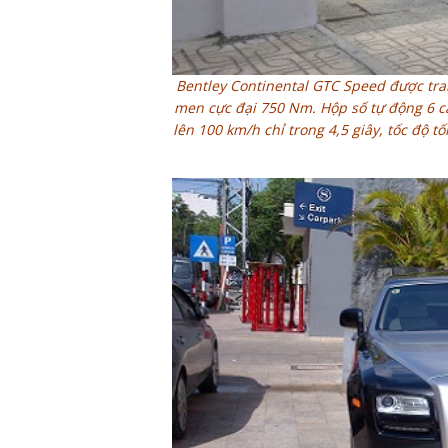
Bentley Continental GTC Speed được tran
men cực đại 750 Nm. Hộp số tự động 6 cấ
lên 100 km/h chỉ trong 4,5 giây, tốc độ 