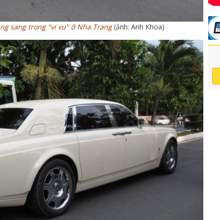
ng sang trọng "vi vu" ở Nha Trang
(ảnh: Anh Khoa)