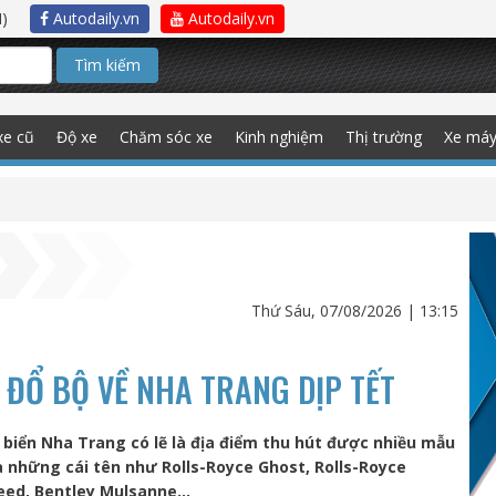
)
Autodaily.vn
Autodaily.vn
Tìm kiếm
xe cũ
Độ xe
Chăm sóc xe
Kinh nghiệm
Thị trường
Xe má
Thứ Sáu, 07/08/2026 | 13:15
ĐỔ BỘ VỀ NHA TRANG DỊP TẾT
 biển Nha Trang có lẽ là địa điểm thu hút được nhiều mẫu
a những cái tên như Rolls-Royce Ghost, Rolls-Royce
eed, Bentley Mulsanne…