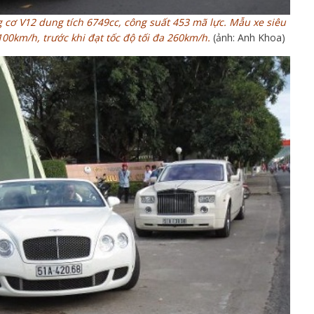
 cơ V12 dung tích 6749cc, công suất 453 mã lực.
Mẫu xe siêu
100km/h, trước khi đạt tốc độ tối đa 260km/h.
(ảnh: Anh Khoa)