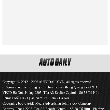
Copyright © 2012 - 2026 AUTODAILY.VN, all rights reserved.
Cơ quan chủ quản: Công ty Cổ phần Truyền thông Quảng cáo A&D.
VPGD Hà Nội: Phòng 2205, Tòa A3 Ecolife Capitol - Số 58 Tố Hữu -
Phường Mễ Trì - Quận Nam Từ Liêm - Hà Nội
Governing body: A&D Media Advertising Joint Stock Company
Address: Phòng 2205, Tòa A3 Ecolife Capitol - Số 58 Tố Hữu - Phường