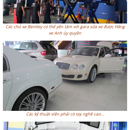
Các chủ xe Bentley có thể yên tâm với gara sửa xe được Hãng
xe Anh ủy quyền
Các kỹ thuật viên phải có tay nghề cao...