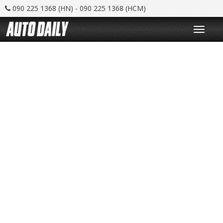
090 225 1368 (HN) - 090 225 1368 (HCM)
T
o
g
g
l
e
n
a
v
i
g
a
t
i
o
n