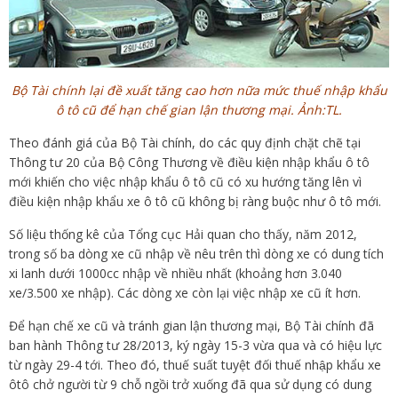
Bộ Tài chính lại đề xuất tăng cao hơn nữa mức thuế nhập khẩu
ô tô cũ để hạn chế gian lận thương mại. Ảnh:TL.
Theo đánh giá của Bộ Tài chính, do các quy định chặt chẽ tại
Thông tư 20 của Bộ Công Thương về điều kiện nhập khẩu ô tô
mới khiến cho việc nhập khẩu ô tô cũ có xu hướng tăng lên vì
điều kiện nhập khẩu xe ô tô cũ không bị ràng buộc như ô tô mới.
Số liệu thống kê của Tổng cục Hải quan cho thấy, năm 2012,
trong số ba dòng xe cũ nhập về nêu trên thì dòng xe có dung tích
xi lanh dưới 1000cc nhập về nhiều nhất (khoảng hơn 3.040
xe/3.500 xe nhập). Các dòng xe còn lại việc nhập xe cũ ít hơn.
Để hạn chế xe cũ và tránh gian lận thương mại, Bộ Tài chính đã
ban hành Thông tư 28/2013, ký ngày 15-3 vừa qua và có hiệu lực
từ ngày 29-4 tới. Theo đó, thuế suất tuyệt đối thuế nhập khẩu xe
ôtô chở người từ 9 chỗ ngồi trở xuống đã qua sử dụng có dung