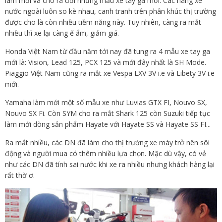
làm mới và cho ra đời những mẫu xe tay ga mới. Các hãng xe
nước ngoài luôn so kè nhau, canh tranh trên phân khúc thị trường
được cho là còn nhiều tiềm năng này. Tuy nhiên, càng ra mắt
nhiều thì xe lại càng ế ẩm, giảm giá.
Honda Việt Nam từ đầu năm tới nay đã tung ra 4 mẫu xe tay ga
mới là: Vision, Lead 125, PCX 125 và mới đây nhất là SH Mode.
Piaggio Việt Nam cũng ra mắt xe Vespa LXV 3V i.e và Libety 3V i.e
mới.
Yamaha làm mới một số mẫu xe như Luvias GTX FI, Nouvo SX,
Nouvo SX Fi. Còn SYM cho ra mắt Shark 125 còn Suzuki tiếp tục
làm mới dòng sản phẩm Hayate với Hayate SS và Hayate SS FI...
Ra mắt nhiều, các DN đã làm cho thị trường xe máy trở nên sôi
động và người mua có thêm nhiều lựa chọn. Mặc dù vậy, có vẻ
như các DN đã tính sai nước khi xe ra nhiều nhưng khách hàng lại
rất thờ ơ.