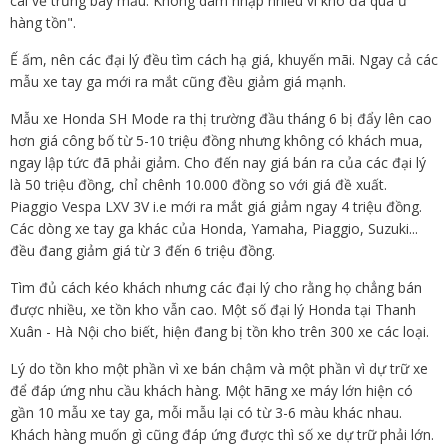
cái về trưng bày mẫu. Không dám nhập nhiều vì kho đã quá ứ
hàng tồn".
Ế ấm, nên các đại lý đều tìm cách hạ giá, khuyến mãi. Ngay cả các
mẫu xe tay ga mới ra mắt cũng đều giảm giá mạnh.
Mẫu xe Honda SH Mode ra thị trường đầu tháng 6 bị đẩy lên cao
hơn giá công bố từ 5-10 triệu đồng nhưng không có khách mua,
ngay lập tức đã phải giảm. Cho đến nay giá bán ra của các đại lý
là 50 triệu đồng, chỉ chênh 10.000 đồng so với giá đề xuất.
Piaggio Vespa LXV 3V i.e mới ra mắt giá giảm ngay 4 triệu đồng.
Các dòng xe tay ga khác của Honda, Yamaha, Piaggio, Suzuki...
đều đang giảm giá từ 3 đến 6 triệu đồng.
Tìm đủ cách kéo khách nhưng các đại lý cho rằng họ chẳng bán
được nhiều, xe tồn kho vẫn cao. Một số đại lý Honda tại Thanh
Xuân - Hà Nội cho biết, hiện đang bị tồn kho trên 300 xe các loại.
Lý do tồn kho một phần vì xe bán chậm và một phần vì dự trữ xe
để đáp ứng nhu cầu khách hàng. Một hãng xe máy lớn hiện có
gần 10 mẫu xe tay ga, mỗi mẫu lại có từ 3-6 màu khác nhau.
Khách hàng muốn gì cũng đáp ứng được thì số xe dự trữ phải lớn.