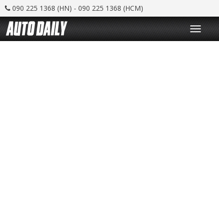
090 225 1368 (HN) - 090 225 1368 (HCM)
T
o
g
g
l
e
n
a
v
i
g
a
t
i
o
n