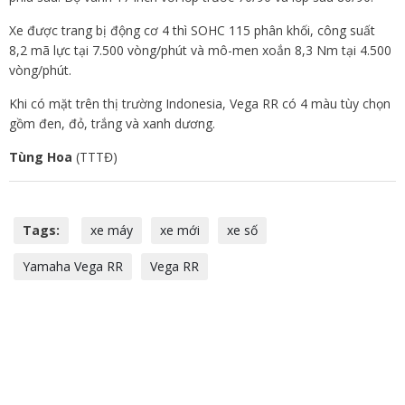
Xe được trang bị động cơ 4 thì SOHC 115 phân khối, công suất
8,2 mã lực tại 7.500 vòng/phút và mô-men xoắn 8,3 Nm tại 4.500
vòng/phút.
Khi có mặt trên thị trường Indonesia, Vega RR có 4 màu tùy chọn
gồm đen, đỏ, trắng và xanh dương.
Tùng Hoa
(TTTĐ)
Tags:
xe máy
xe mới
xe số
Yamaha Vega RR
Vega RR