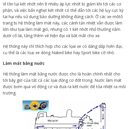
Vì tồn tại két nhớt nên ít nhiều áp lực nhớt bị giảm khi tới các cơ
phận, và việc bẩn nghẹt két nhớt có thể dẫn tới các hệ lụy cực kỳ
tai hại nếu sử dụng bảo dưỡng không đúng cách. Ở các xe môtô
trang bị hệ thống làm mát này, các cánh tản nhiệt vẫn được làm
lớn như lọai làm mát gió, nhưng có 1 két nhớt nhỏ thường nằm
dưới cổ lái, tăng thêm vẻ hiện đại và bắt mắt cho xe.
Hệ thống này chỉ thích hợp cho các lọai xe có dáng dấp hịên đại,
cụ thể là các loại xe dòng Naked bike hay Sport bike cỡ nhỏ.
Làm mát bằng nuớc
Hệ thống làm mát bằng nước được cho là hoàn chỉnh nhất cho
tới bây giờ của tất cả các lọai động cơ đốt trong. Nước làm mát
được bơm qua vỏ động cơ và đưa ra két nước để tỏa nhiệt ra môi
trường.