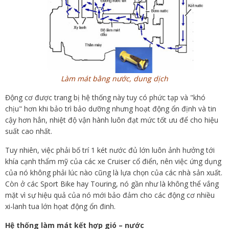
Làm mát bằng nước, dung dịch
Động cơ được trang bị hệ thống này tuy có phức tạp và "khó
chịu" hơn khi bảo trì bảo dưỡng nhưng hoạt động ổn định và tin
cậy hơn hẳn, nhiệt độ vận hành luôn đạt mức tốt ưu để cho hiệu
suất cao nhất.
Tuy nhiên, việc phải bố trí 1 két nước đủ lớn luôn ảnh hưởng tới
khía cạnh thẩm mỹ của các xe Cruiser cổ điển, nên việc ứng dụng
của nó không phải lúc nào cũng là lựa chọn của các nhà sản xuất.
Còn ở các Sport Bike hay Touring, nó gần như là không thể vắng
mặt vì sự hiệu quả của nó mới bảo đảm cho các động cơ nhiều
xi-lanh tua lớn họat động ổn đinh.
Hệ thống làm mát kết hợp gió – nước