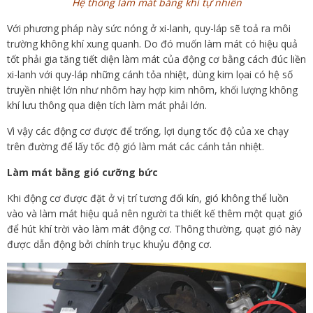
Hệ thống làm mát bằng khí tự nhiên
Với phương pháp này sức nóng ở xi-lanh, quy-láp sẽ toả ra môi
trường không khí xung quanh. Do đó muốn làm mát có hiệu quả
tốt phải gia tăng tiết diện làm mát của động cơ bằng cách đúc liền
xi-lanh với quy-láp những cánh tỏa nhiệt, dùng kim lọai có hệ số
truyền nhiệt lớn như nhôm hay hợp kim nhôm, khối lượng không
khí lưu thông qua diện tích làm mát phải lớn.
Vì vậy các động cơ được để trống, lợi dụng tốc độ của xe chạy
trên đường để lấy tốc độ gió làm mát các cánh tản nhiệt.
Làm mát bằng gió cưỡng bức
Khi động cơ được đặt ở vị trí tương đối kín, gió không thể luồn
vào và làm mát hiệu quả nên người ta thiết kế thêm một quạt gió
để hút khí trời vào làm mát động cơ. Thông thường, quạt gió này
được dẫn động bởi chính trục khuỷu động cơ.