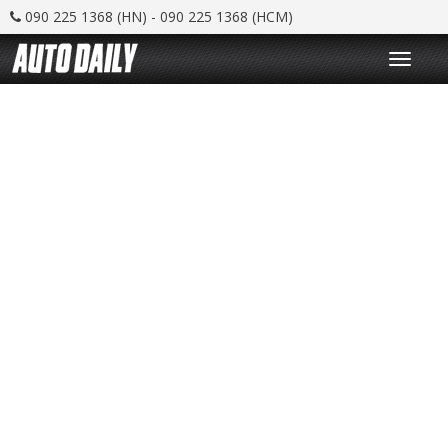
090 225 1368 (HN) - 090 225 1368 (HCM)
T
o
g
g
l
e
n
a
v
i
g
a
t
i
o
n