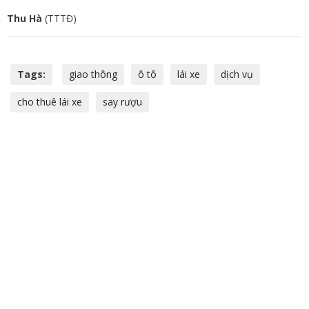
Thu Hà
(TTTĐ)
Tags:
giao thông
ô tô
lái xe
dịch vụ
cho thuê lái xe
say rượu