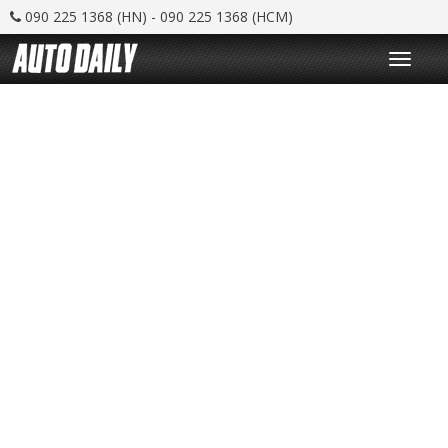
090 225 1368 (HN) - 090 225 1368 (HCM)
T
o
g
g
l
e
n
a
v
i
g
a
t
i
o
n