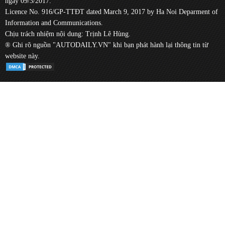
ngày 09/3/2017.
Licence No. 916/GP-TTĐT dated March 9, 2017 by Ha Noi Deparment of
Information and Communications.
Chịu trách nhiệm nội dung: Trịnh Lê Hùng.
® Ghi rõ nguồn "AUTODAILY.VN" khi bạn phát hành lại thông tin từ
website này.