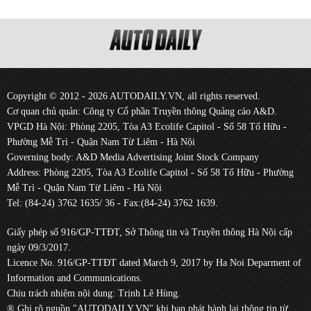
Copyright © 2012 - 2026 AUTODAILY.VN, all rights reserved.
Cơ quan chủ quản: Công ty Cổ phần Truyền thông Quảng cáo A&D.
VPGD Hà Nội: Phòng 2205, Tòa A3 Ecolife Capitol - Số 58 Tố Hữu -
Phường Mễ Trì - Quận Nam Từ Liêm - Hà Nội
Governing body: A&D Media Advertising Joint Stock Company
Address: Phòng 2205, Tòa A3 Ecolife Capitol - Số 58 Tố Hữu - Phường
Mễ Trì - Quận Nam Từ Liêm - Hà Nội
Tel: (84-24) 3762 1635/ 36 - Fax:(84-24) 3762 1639.
Giấy phép số 916/GP-TTĐT, Sở Thông tin và Truyền thông Hà Nội cấp
ngày 09/3/2017.
Licence No. 916/GP-TTĐT dated March 9, 2017 by Ha Noi Deparment of
Information and Communications.
Chịu trách nhiệm nội dung: Trịnh Lê Hùng.
® Ghi rõ nguồn "AUTODAILY.VN" khi bạn phát hành lại thông tin từ