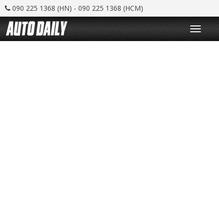
090 225 1368 (HN) - 090 225 1368 (HCM)
T
o
g
g
l
e
n
a
v
i
g
a
t
i
o
n