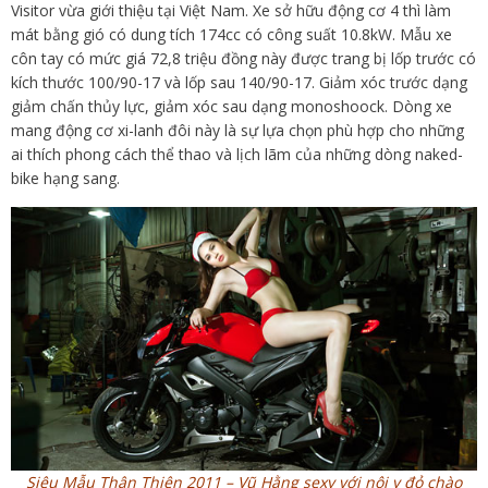
Visitor vừa giới thiệu tại Việt Nam. Xe sở hữu động cơ 4 thì làm
mát bằng gió có dung tích 174cc có công suất 10.8kW. Mẫu xe
côn tay có mức giá 72,8 triệu đồng này được trang bị lốp trước có
kích thước 100/90-17 và lốp sau 140/90-17. Giảm xóc trước dạng
giảm chấn thủy lực, giảm xóc sau dạng monoshoock. Dòng xe
mang động cơ xi-lanh đôi này là sự lựa chọn phù hợp cho những
ai thích phong cách thể thao và lịch lãm của những dòng naked-
bike hạng sang.
Siêu Mẫu Thân Thiện 2011 – Vũ Hằng sexy với nội y đỏ chào