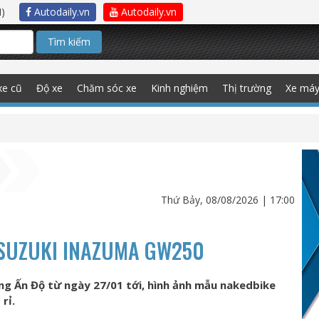
)
Autodaily.vn
Autodaily.vn
Tìm kiếm
xe cũ
Độ xe
Chăm sóc xe
Kinh nghiệm
Thị trường
Xe má
Thứ Bảy, 08/08/2026 | 17:00
 SUZUKI INAZUMA GW250
ờng Ấn Độ từ ngày 27/01 tới, hình ảnh mẫu nakedbike
rỉ.