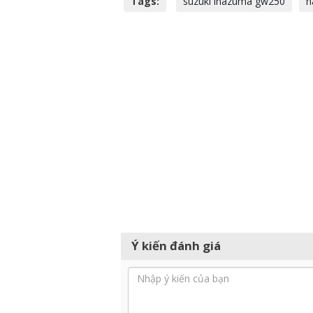
Tags:
suzuki inazuma gw250
n
Ý kiến đánh giá