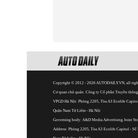
Copyright © 2012 - 2026 AUTODAILY.VN, all right
Cơ quan chủ quản: Công ty Cổ phần Truyền thôn
VPGD Hà Nội: Phòng 2205, Tòa A3 Ecolife Capitol
Quận Nam Từ Liêm - Hà Nội
Governing body: A&D Media Advertising Joint S
Address: Phòng 2205, Tòa A3 Ecolife Capitol - Số