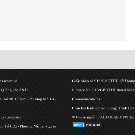
s reserved.
Giấy phép số 916/GP-TTĐT, Sở Thông 
g Quảng cáo A&D.
Licence No. 916/GP-TTĐT dated March
 - Số 58 Tố Hữu - Phường Mễ Trì -
Communications.
Chịu trách nhiệm nội dung: Trịnh Lê 
tock Company
® Ghi rõ nguồn "AUTODAILY.VN" khi bạ
 58 Tố Hữu - Phường Mễ Trì - Quận