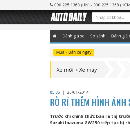
090 225 1368 (HN) - 090 225 1368 (HCM
Đánh giá xe
So sánh
Đánh giá 
Mua - Bán xe ngay
Xe mới
Xe máy
>
05:35
|
20/01/2014
RÒ RỈ THÊM HÌNH ẢNH
Trước khi chính thức bán ra thị trư
Suzuki Inazuma GW250 tiếp tục bị rò 