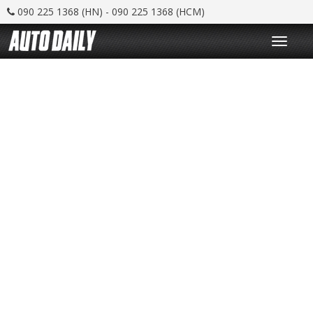
090 225 1368 (HN) - 090 225 1368 (HCM)
T
o
g
g
l
e
n
a
v
i
g
a
t
i
o
n