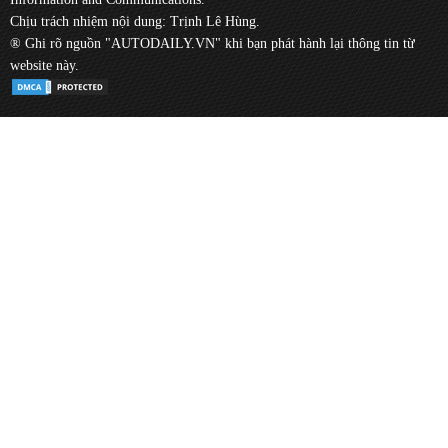
Chịu trách nhiệm nội dung: Trịnh Lê Hùng.
® Ghi rõ nguồn "AUTODAILY.VN" khi bạn phát hành lại thông tin từ
website này.