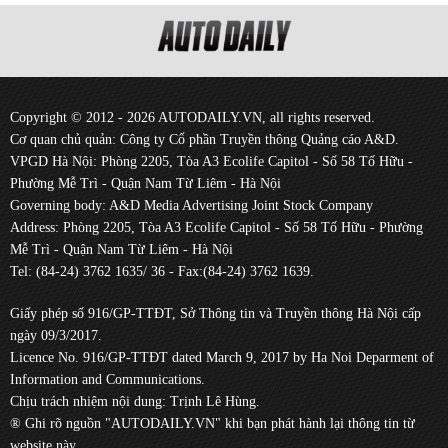
Copyright © 2012 - 2026 AUTODAILY.VN, all rights reserved.
Cơ quan chủ quản: Công ty Cổ phần Truyền thông Quảng cáo A&D.
VPGD Hà Nội: Phòng 2205, Tòa A3 Ecolife Capitol - Số 58 Tố Hữu -
Phường Mễ Trì - Quận Nam Từ Liêm - Hà Nội
Governing body: A&D Media Advertising Joint Stock Company
Address: Phòng 2205, Tòa A3 Ecolife Capitol - Số 58 Tố Hữu - Phường
Mễ Trì - Quận Nam Từ Liêm - Hà Nội
Tel: (84-24) 3762 1635/ 36 - Fax:(84-24) 3762 1639.
Giấy phép số 916/GP-TTĐT, Sở Thông tin và Truyền thông Hà Nội cấp
ngày 09/3/2017.
Licence No. 916/GP-TTĐT dated March 9, 2017 by Ha Noi Deparment of
Information and Communications.
Chịu trách nhiệm nội dung: Trịnh Lê Hùng.
® Ghi rõ nguồn "AUTODAILY.VN" khi bạn phát hành lại thông tin từ
website này.