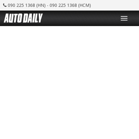
090 225 1368 (HN) - 090 225 1368 (HCM)
T
o
g
g
l
e
n
a
v
i
g
a
t
i
o
n