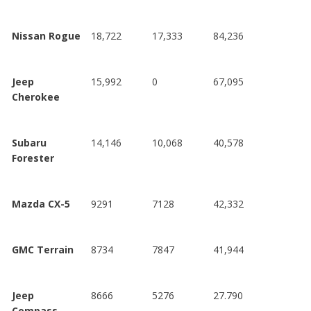
Nissan Rogue
18,722
17,333
84,236
Jeep
15,992
0
67,095
Cherokee
Subaru
14,146
10,068
40,578
Forester
Mazda CX-5
9291
7128
42,332
GMC Terrain
8734
7847
41,944
Jeep
8666
5276
27.790
Compass