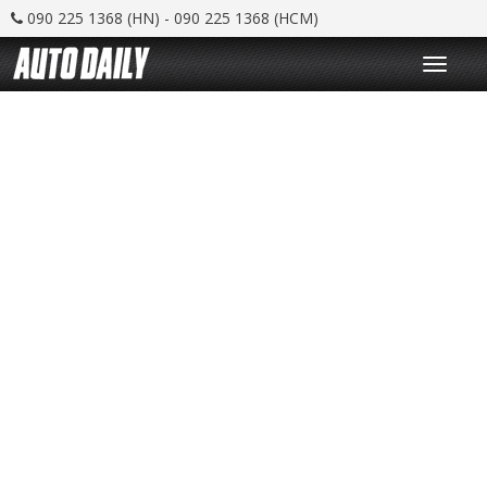
090 225 1368 (HN) - 090 225 1368 (HCM)
T
o
g
g
l
e
n
a
v
i
g
a
t
i
o
n