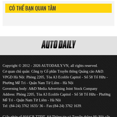
CÓ THỂ BẠN QUAN TÂM
Copyright © 2012 - 2026 AUTODAILY.VN, all rights reserved.
Cơ quan chủ quản: Công ty Cổ phần Truyền thông Quảng cáo A&D.
VPGD Hà Nội: Phòng 2205, Tòa A3 Ecolife Capitol - Số 58 Tố Hữu -
Phường Mễ Trì - Quận Nam Từ Liêm - Hà Nội
Governing body: A&D Media Advertising Joint Stock Company
Address: Phòng 2205, Tòa A3 Ecolife Capitol - Số 58 Tố Hữu - Phường
Mễ Trì - Quận Nam Từ Liêm - Hà Nội
Tel: (84-24) 3762 1635/ 36 - Fax:(84-24) 3762 1639.
Giấy phép số 916/GP-TTĐT, Sở Thông tin và Truyền thông Hà Nội cấp