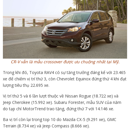
CR-V vẫn là mẫu crossover được ưu chuộng nhất tại Mỹ.
Trong khi đó, Toyota RAV4 có sự tăng trưởng đáng kể với 23.465
xe để chiếm vị trí thứ 3, còn Chevrolet Equinox đứng thứ 4 khi đạt
lượng tiêu thụ 22.695 xe.
Vị trí thứ 5 và 6 lần lượt thuộc về Nissan Rogue (18.722 xe) và
Jeep Cherokee (15.992 xe). Subaru Forester, mẫu SUV của năm
do tạp chí MotorTrend trao tặng, đứng thứ 7 với 14.146 xe.
Ba vị trí còn lại trong top 10 do Mazda CX-5 (9.291 xe), GMC
Terrain (8.734 xe) và Jeep Compass (8.666 xe).