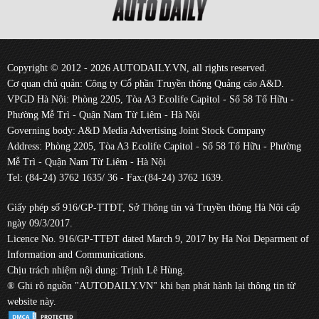
Copyright © 2012 - 2026 AUTODAILY.VN, all rights reserved.
Cơ quan chủ quản: Công ty Cổ phần Truyền thông Quảng cáo A&D.
VPGD Hà Nội: Phòng 2205, Tòa A3 Ecolife Capitol - Số 58 Tố Hữu -
Phường Mễ Trì - Quận Nam Từ Liêm - Hà Nội
Governing body: A&D Media Advertising Joint Stock Company
Address: Phòng 2205, Tòa A3 Ecolife Capitol - Số 58 Tố Hữu - Phường
Mễ Trì - Quận Nam Từ Liêm - Hà Nội
Tel: (84-24) 3762 1635/ 36 - Fax:(84-24) 3762 1639.
Giấy phép số 916/GP-TTĐT, Sở Thông tin và Truyền thông Hà Nội cấp
ngày 09/3/2017.
Licence No. 916/GP-TTĐT dated March 9, 2017 by Ha Noi Deparment of
Information and Communications.
Chịu trách nhiệm nội dung: Trịnh Lê Hùng.
® Ghi rõ nguồn "AUTODAILY.VN" khi bạn phát hành lại thông tin từ
website này.