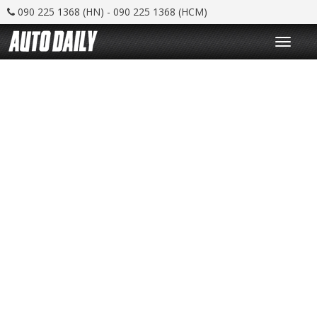
090 225 1368 (HN) - 090 225 1368 (HCM)
T
o
g
g
l
e
n
a
v
i
g
a
t
i
o
n