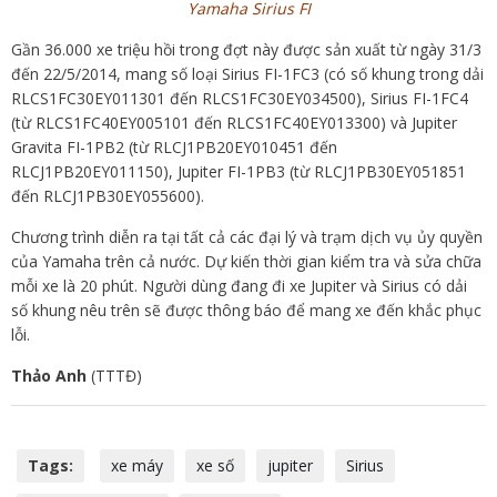
Yamaha Sirius FI
Gần 36.000 xe triệu hồi trong đợt này được sản xuất từ ngày 31/3
đến 22/5/2014, mang số loại Sirius FI-1FC3 (có số khung trong dải
RLCS1FC30EY011301 đến RLCS1FC30EY034500), Sirius FI-1FC4
(từ RLCS1FC40EY005101 đến RLCS1FC40EY013300) và Jupiter
Gravita FI-1PB2 (từ RLCJ1PB20EY010451 đến
RLCJ1PB20EY011150), Jupiter FI-1PB3 (từ RLCJ1PB30EY051851
đến RLCJ1PB30EY055600).
Chương trình diễn ra tại tất cả các đại lý và trạm dịch vụ ủy quyền
của Yamaha trên cả nước. Dự kiến thời gian kiểm tra và sửa chữa
mỗi xe là 20 phút. Người dùng đang đi xe Jupiter và Sirius có dải
số khung nêu trên sẽ được thông báo để mang xe đến khắc phục
lỗi.
Thảo Anh
(TTTĐ)
Tags:
xe máy
xe số
jupiter
Sirius