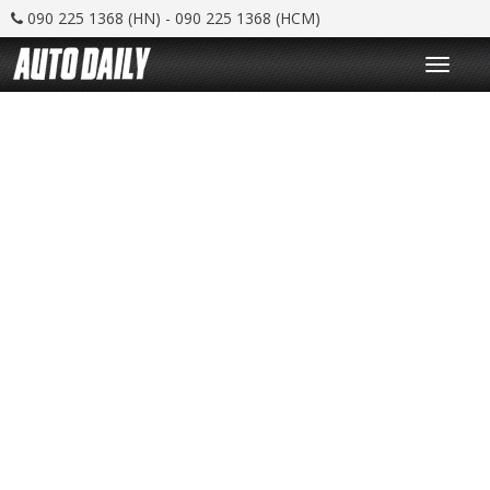
090 225 1368 (HN) - 090 225 1368 (HCM)
T
o
g
g
l
e
n
a
v
i
g
a
t
i
o
n