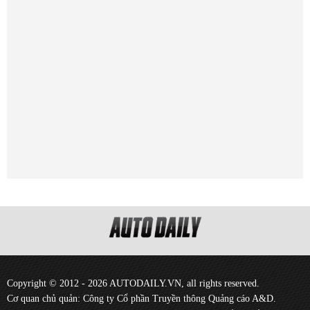
Copyright © 2012 - 2026 AUTODAILY.VN, all rights reserved.
Cơ quan chủ quản: Công ty Cổ phần Truyền thông Quảng cáo A&D.