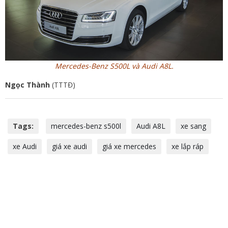
Mercedes-Benz S500L và Audi A8L.
Ngọc Thành
(TTTĐ)
Tags:
mercedes-benz s500l
Audi A8L
xe sang
xe Audi
giá xe audi
giá xe mercedes
xe lắp ráp