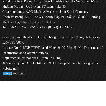
VPGD Hà Nội: Phòng 2205, Tòa A3 Ecolife Capitol - Số 58 Tố Hữu -
Phường Mễ Trì - Quận Nam Từ Liêm - Hà Nội
Governing body: A&D Media Advertising Joint Stock Company
Address: Phòng 2205, Tòa A3 Ecolife Capitol - Số 58 Tố Hữu - Phường
Mễ Trì - Quận Nam Từ Liêm - Hà Nội
Tel: (84-24) 3762 1635/ 36 - Fax:(84-24) 3762 1639.
Giấy phép số 916/GP-TTĐT, Sở Thông tin và Truyền thông Hà Nội cấp
ngày 09/3/2017.
Licence No. 916/GP-TTĐT dated March 9, 2017 by Ha Noi Deparment of
Information and Communications.
Chịu trách nhiệm nội dung: Trịnh Lê Hùng.
® Ghi rõ nguồn "AUTODAILY.VN" khi bạn phát hành lại thông tin từ
website này.