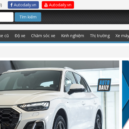
)
Autodaily.vn
Autodaily.vn
Tìm kiếm
xe cũ
Độ xe
Chăm sóc xe
Kinh nghiệm
Thị trường
Xe má