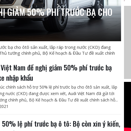
HỊ GIẢM 50% PHÍ TRƯỚC BẠ CHO
rước bạ cho ôtô sản xuất, lắp ráp trong nước (CKD) đang
 Thủ tướng chính phủ, Bộ Kế hoạch & Đầu Tư đề xuất chính
 Việt Nam đề nghị giảm 50% phí trước bạ
xe nhập khẩu
lúc chính sách hỗ trợ 50% lệ phí trước bạ cho ôtô sản xuất, lắp
ong nước (CKD) đang được xem xét, Audi Việt Nam đã gửi tới
ớng chính phủ, Bộ Kế hoạch & Đầu Tư đề xuất chính sách hỗ...
2021
 50% lệ phí trước bạ ô tô: Bộ còn xin ý kiến,