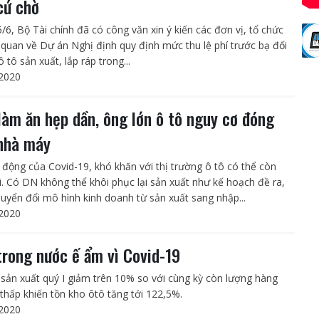
cứ chờ
5/6, Bộ Tài chính đã có công văn xin ý kiến các đơn vị, tổ chức
n quan về Dự án Nghị định quy định mức thu lệ phí trước bạ đối
ô tô sản xuất, lắp ráp trong...
2020
làm ăn hẹp dần, ông lớn ô tô nguy cơ đóng
nhà máy
 động của Covid-19, khó khăn với thị trường ô tô có thể còn
i. Có DN không thể khôi phục lại sản xuất như kế hoạch đề ra,
huyển đổi mô hình kinh doanh từ sản xuất sang nhập...
2020
trong nước ế ẩm vì Covid-19
sản xuất quý I giảm trên 10% so với cùng kỳ còn lượng hàng
 thấp khiến tồn kho ôtô tăng tới 122,5%.
2020