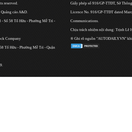
s reserved.
Giấy phép số 916/GP-TTĐT, Sở Thông 
g Quảng cáo A&D.
Licence No. 916/GP-TTĐT dated March
 - Số 58 Tố Hữu - Phường Mễ Trì -
Communications.
Chịu trách nhiệm nội dung: Trịnh Lê 
tock Company
® Ghi rõ nguồn "AUTODAILY.VN" khi bạ
 58 Tố Hữu - Phường Mễ Trì - Quận
9.