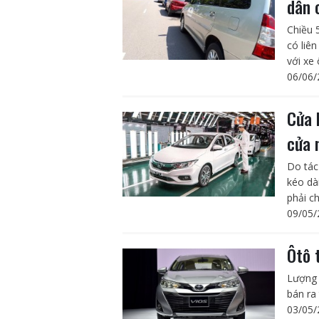
dân 
Chiều 
có liê
với xe 
06/06/
Cửa 
cửa 
Do tác
kéo dà
phải c
09/05/
Ôtô 
Lượng 
bán ra
03/05/