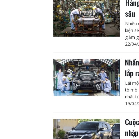
Hàng
sâu
Nhiều 
kiện sẽ
giảm gi
22/04/
Nhầm
lắp 
Lái mộ
tò mò 
nhất t
19/04/
Cuộc
nhập