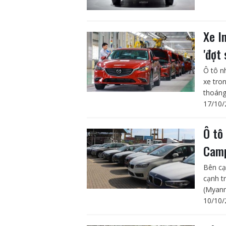
Xe I
'đợt
Ô tô n
xe tro
thoáng 
17/10/
Ô tô
Cam
Bên cạ
cạnh t
(Myanm
10/10/