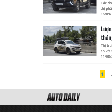
Các do
thị ph
16/09/
Lượn
thán
Thị tr
so với
11/08/
1