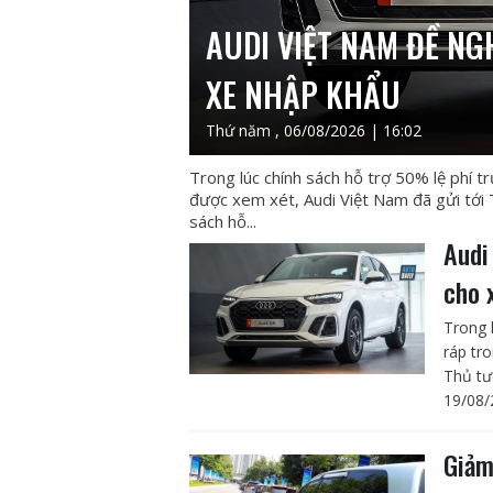
AUDI VIỆT NAM ĐỀ NG
XE NHẬP KHẨU
Thứ năm , 06/08/2026 | 16:02
Trong lúc chính sách hỗ trợ 50% lệ phí t
được xem xét, Audi Việt Nam đã gửi tới
sách hỗ...
Audi
cho 
Trong 
ráp tr
Thủ tư
19/08/
Giảm