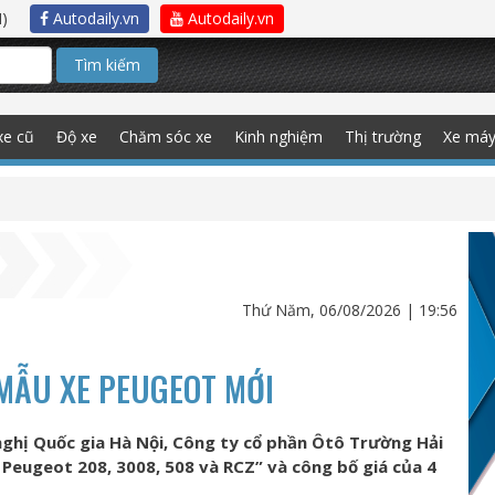
)
Autodaily.vn
Autodaily.vn
Tìm kiếm
xe cũ
Độ xe
Chăm sóc xe
Kinh nghiệm
Thị trường
Xe má
Thứ Năm, 06/08/2026 | 19:56
MẪU XE PEUGEOT MỚI
ghị Quốc gia Hà Nội, Công ty cổ phần Ôtô Trường Hải
 Peugeot 208, 3008, 508 và RCZ” và công bố giá của 4