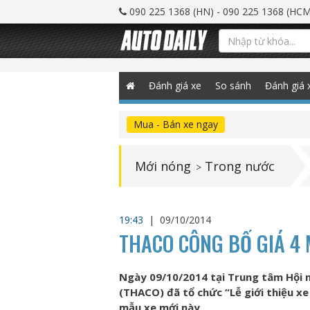
090 225 1368 (HN) - 090 225 1368 (HCM
Đánh giá xe
So sánh
Đánh giá 
Mua - Bán xe ngay
Mới nóng
Trong nước
>
19:43
|
09/10/2014
THACO CÔNG BỐ GIÁ 4 
Ngày 09/10/2014 tại Trung tâm Hội n
(THACO) đã tổ chức “Lễ giới thiệu xe
mẫu xe mới này.