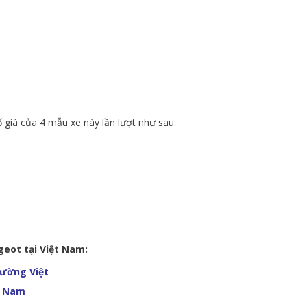
ố giá của 4 mẫu xe này lần lượt như sau:
eot tại Việt Nam:
rường Việt
t Nam