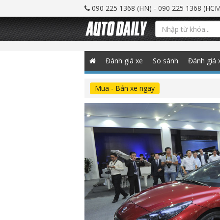
090 225 1368 (HN) - 090 225 1368 (HCM
Đánh giá xe
So sánh
Đánh giá 
Mua - Bán xe ngay