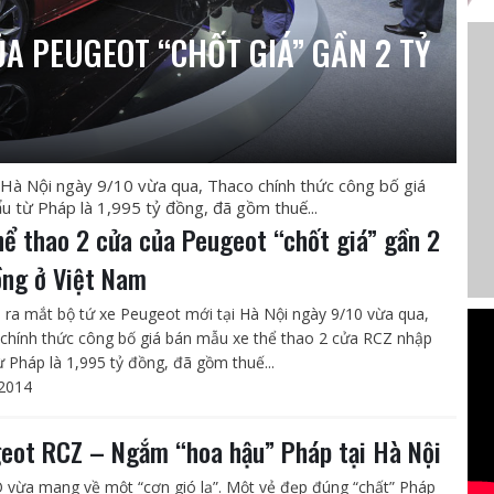
ỦA PEUGEOT “CHỐT GIÁ” GẦN 2 TỶ
 Hà Nội ngày 9/10 vừa qua, Thaco chính thức công bố giá
 từ Pháp là 1,995 tỷ đồng, đã gồm thuế...
hể thao 2 cửa của Peugeot “chốt giá” gần 2
ồng ở Việt Nam
i ra mắt bộ tứ xe Peugeot mới tại Hà Nội ngày 9/10 vừa qua,
chính thức công bố giá bán mẫu xe thể thao 2 cửa RCZ nhập
ừ Pháp là 1,995 tỷ đồng, đã gồm thuế...
2014
eot RCZ – Ngắm “hoa hậu” Pháp tại Hà Nội
vừa mang về một “cơn gió lạ”. Một vẻ đẹp đúng “chất” Pháp