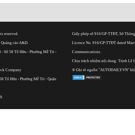
s reserved.
Giấy phép số 916/GP-TTĐT, Sở Thông 
g Quảng cáo A&D.
Licence No. 916/GP-TTĐT dated March
 - Số 58 Tố Hữu - Phường Mễ Trì -
Communications.
Chịu trách nhiệm nội dung: Trịnh Lê 
tock Company
® Ghi rõ nguồn "AUTODAILY.VN" khi bạ
 58 Tố Hữu - Phường Mễ Trì - Quận
9.