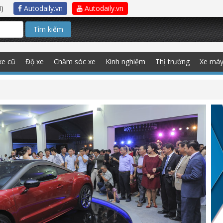
)
Autodaily.vn
Autodaily.vn
Tìm kiếm
xe cũ
Độ xe
Chăm sóc xe
Kinh nghiệm
Thị trường
Xe má