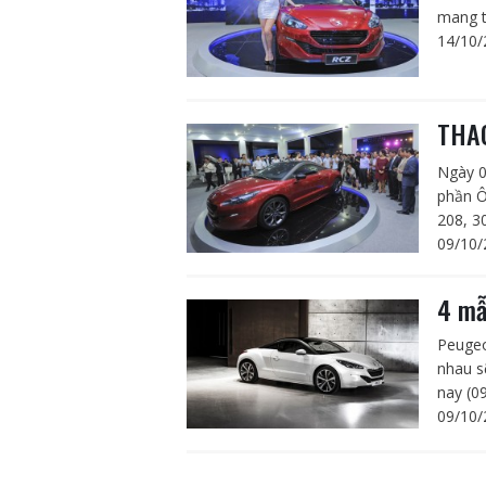
mang t
14/10/
THAC
Ngày 0
phần Ô
208, 3
09/10/
4 mẫ
Peugeo
nhau s
nay (09
09/10/