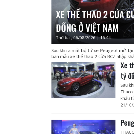
XE THỂ THAO 2 CỬA C
ĐỒNG Ở VIỆT NAM
Thứ ba , 06/08/2026 | 16:44
Sau khi ra mắt bộ tứ xe Peugeot mới tại
bán mẫu xe thể thao 2 cửa RCZ nhập khẩu
Xe t
tỷ đ
Sau kh
Thaco 
khẩu t
21/10/
Peug
THACO 