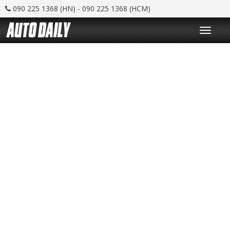
090 225 1368 (HN) - 090 225 1368 (HCM)
T
o
g
g
l
e
n
a
v
i
g
a
t
i
o
n