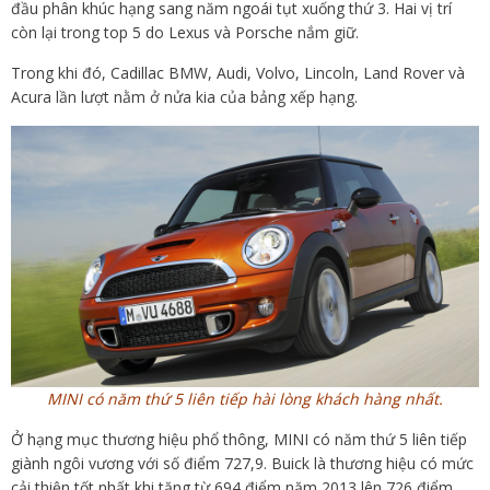
đầu phân khúc hạng sang năm ngoái tụt xuống thứ 3. Hai vị trí
còn lại trong top 5 do Lexus và Porsche nắm giữ.
Trong khi đó, Cadillac BMW, Audi, Volvo, Lincoln, Land Rover và
Acura lần lượt nằm ở nửa kia của bảng xếp hạng.
MINI có năm thứ 5 liên tiếp hài lòng khách hàng nhất.
Ở hạng mục thương hiệu phổ thông, MINI có năm thứ 5 liên tiếp
giành ngôi vương với số điểm 727,9. Buick là thương hiệu có mức
cải thiện tốt nhất khi tăng từ 694 điểm năm 2013 lên 726 điểm,