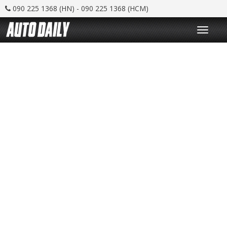
090 225 1368 (HN) - 090 225 1368 (HCM)
T
o
g
g
l
e
n
a
v
i
g
a
t
i
o
n