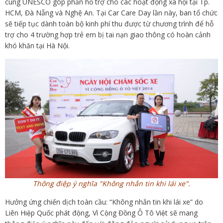
cùng UNESCO góp phần hỗ trợ cho các hoạt động xã hội tại Tp.
HCM, Đà Nẵng và Nghệ An. Tại Car Care Day lần này, ban tổ chức
sẽ tiếp tục dành toàn bộ kinh phí thu được từ chương trình để hỗ
trợ cho 4 trường hợp trẻ em bị tai nạn giao thông có hoàn cảnh
khó khăn tại Hà Nội.
Thông điệp ý nghĩa "Không nhắn tin khi lái xe".
Hưởng ứng chiến dịch toàn cầu: “Không nhắn tin khi lái xe” do
Liên Hiệp Quốc phát động, Vì Cộng Đồng Ô Tô Việt sẽ mang