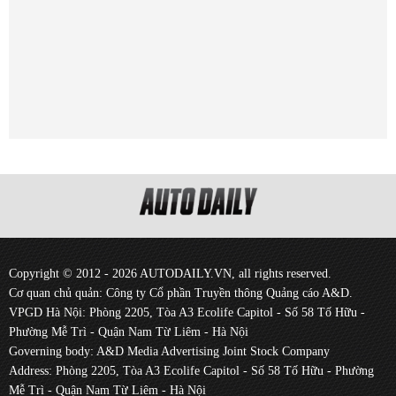
Copyright © 2012 - 2026 AUTODAILY.VN, all rights reserved.
Cơ quan chủ quản: Công ty Cổ phần Truyền thông Quảng cáo A&D.
VPGD Hà Nội: Phòng 2205, Tòa A3 Ecolife Capitol - Số 58 Tố Hữu -
Phường Mễ Trì - Quận Nam Từ Liêm - Hà Nội
Governing body: A&D Media Advertising Joint Stock Company
Address: Phòng 2205, Tòa A3 Ecolife Capitol - Số 58 Tố Hữu - Phường
Mễ Trì - Quận Nam Từ Liêm - Hà Nội