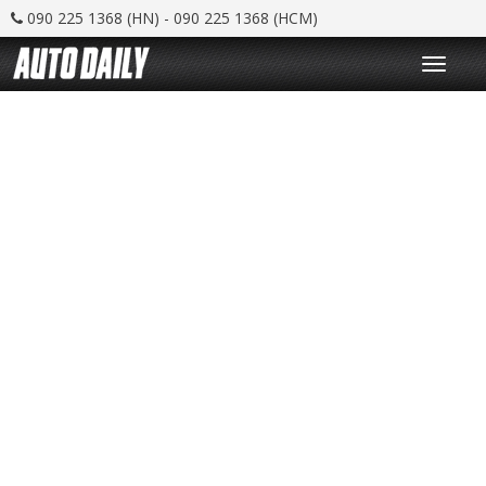
090 225 1368 (HN) - 090 225 1368 (HCM)
T
o
g
g
l
e
n
a
v
i
g
a
t
i
o
n