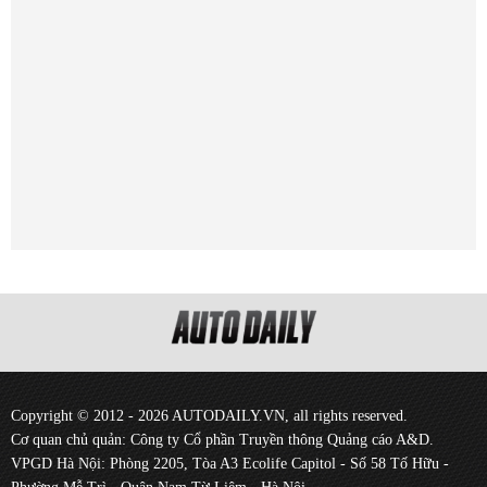
Copyright © 2012 - 2026 AUTODAILY.VN, all rights reserved.
Cơ quan chủ quản: Công ty Cổ phần Truyền thông Quảng cáo A&D.
VPGD Hà Nội: Phòng 2205, Tòa A3 Ecolife Capitol - Số 58 Tố Hữu -