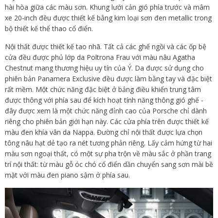
hài hòa giữa các màu sơn. Khung lưới cản gió phía trước và mâm
xe 20-inch đều được thiết kế bằng kim loại sơn đen metallic trong
bộ thiết kế thể thao cổ điển.
Nội thất được thiết kế tao nhã. Tất cả các ghế ngồi và các ốp bệ
cửa đều được phủ lớp da Poltrona Frau với màu nâu Agatha
Chestnut mang thương hiệu uy tín của Ý. Da được sử dụng cho
phiên bản Panamera Exclusive đều được làm bằng tay và đặc biệt
rất mềm. Một chức năng đặc biệt ở bảng điều khiển trung tâm
được thông với phía sau để kích hoạt tính năng thông gió ghế -
đây được xem là một chức năng đỉnh cao của Porsche chỉ dành
riêng cho phiên bản giới hạn này. Các cửa phía trên được thiết kế
màu đen khía vân da Nappa. Đường chỉ nội thất được lựa chọn
tông nâu hạt dẻ tạo ra nét tương phản riêng. Lấy cảm hứng từ hai
màu sơn ngoại thất, có một sự pha trộn về màu sắc ở phần trang
trí nội thất: từ màu gỗ óc chó cổ điển dần chuyển sang sơn mài bề
mặt với màu đen piano sậm ở phía sau.