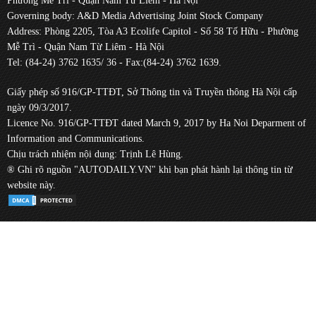
Phường Mễ Trì - Quận Nam Từ Liêm - Hà Nội
Governing body: A&D Media Advertising Joint Stock Company
Address: Phòng 2205, Tòa A3 Ecolife Capitol - Số 58 Tố Hữu - Phường
Mễ Trì - Quận Nam Từ Liêm - Hà Nội
Tel: (84-24) 3762 1635/ 36 - Fax:(84-24) 3762 1639.
Giấy phép số 916/GP-TTĐT, Sở Thông tin và Truyền thông Hà Nội cấp
ngày 09/3/2017.
Licence No. 916/GP-TTĐT dated March 9, 2017 by Ha Noi Deparment of
Information and Communications.
Chịu trách nhiệm nội dung: Trịnh Lê Hùng.
® Ghi rõ nguồn "AUTODAILY.VN" khi bạn phát hành lại thông tin từ
website này.