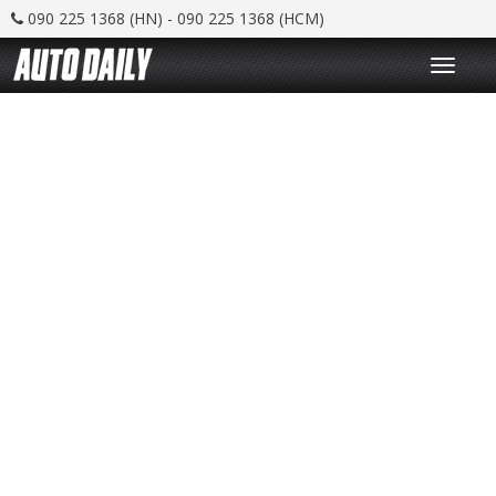
090 225 1368 (HN) - 090 225 1368 (HCM)
T
o
g
g
l
e
n
a
v
i
g
a
t
i
o
n