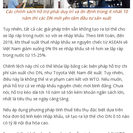
Các chính sách hỗ trợ phải duy trì và ổn định trong ít nhất 10
năm thì các DN mới yên tâm đầu tư sản xuất
Tuy nhiên, tất cả các giải pháp trên vẫn không tạo ra lợi thế cho
xe lắp ráp trong nước so với xe nhập khẩu. Theo tính toán, đến
2018, khi thuế suất thuế nhập khẩu xe nguyên chiếc từ ASEAN về
Việt Nam giảm xuống 0% thì xe nhập khẩu sẽ rẻ hơn xe lắp ráp
trong nước từ 15-25%.
Chênh lệch này chỉ có thể khỏa lấp bằng các biện pháp hỗ trợ chi
phí sản xuất cho DN, như Toyota Việt Nam đề xuất. Tuy nhiên,
điều này là không thể vì vi phạm cam kết với WTO. Nếu muốn,
phải hỗ trợ cả xe nhập khẩu nguyên chiếc mới bình đẳng. Chưa
nói, hỗ trợ kéo dài tới 10 năm sẽ tốn kém khoản ngân sách lớn,
nhất là tiêu thụ xe ngày càng tăng.
Nếu áp dụng phương pháp tính thuế tiêu thụ đặc biệt dựa trên
hóa đơn bộ linh kiện nhập khẩu, sẽ tạo ra lợi thế cho DN ô tô nào
có tỷ lệ nội địa hóa cao.