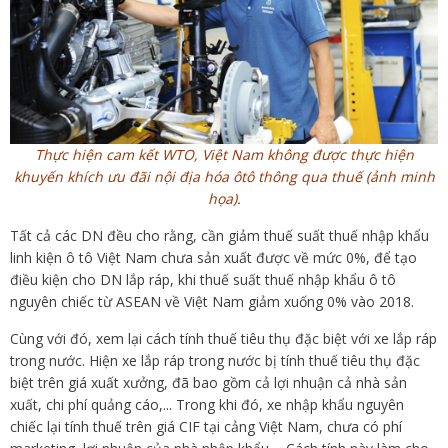
Thực hiện cam kết WTO, Việt Nam không được thực hiện
khuyến khích ưu đãi nội địa hóa ôtô thông qua thuế (ảnh minh
họa).
Tất cả các DN đều cho rằng, cần giảm thuế suất thuế nhập khẩu
linh kiện ô tô Việt Nam chưa sản xuất được về mức 0%, để tạo
điều kiện cho DN lắp ráp, khi thuế suất thuế nhập khẩu ô tô
nguyên chiếc từ ASEAN về Việt Nam giảm xuống 0% vào 2018.
Cùng với đó, xem lại cách tính thuế tiêu thụ đặc biệt với xe lắp ráp
trong nước. Hiện xe lắp ráp trong nước bị tính thuế tiêu thụ đặc
biệt trên giá xuất xưởng, đã bao gồm cả lợi nhuận cả nhà sản
xuất, chi phí quảng cáo,... Trong khi đó, xe nhập khẩu nguyên
chiếc lại tính thuế trên giá CIF tại cảng Việt Nam, chưa có phí