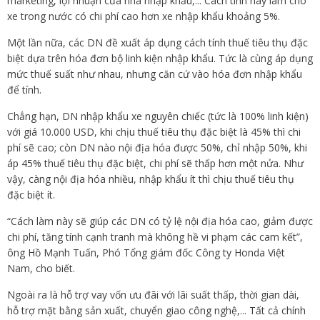
marketing, lợi nhuận của nhà nhập khẩu,... Cách tính này làm cho
xe trong nước có chi phí cao hơn xe nhập khẩu khoảng 5%.
Một lần nữa, các DN đề xuất áp dụng cách tính thuế tiêu thụ đặc
biệt dựa trên hóa đơn bộ linh kiện nhập khẩu. Tức là cùng áp dụng
mức thuế suất như nhau, nhưng căn cứ vào hóa đơn nhập khẩu
để tính.
Chẳng hạn, DN nhập khẩu xe nguyên chiếc (tức là 100% linh kiện)
với giá 10.000 USD, khi chịu thuế tiêu thụ đặc biệt là 45% thì chi
phí sẽ cao; còn DN nào nội địa hóa được 50%, chỉ nhập 50%, khi
áp 45% thuế tiêu thụ đặc biệt, chi phí sẽ thấp hơn một nửa. Như
vậy, càng nội địa hóa nhiều, nhập khẩu ít thì chịu thuế tiêu thụ
đặc biệt ít.
“Cách làm này sẽ giúp các DN có tỷ lệ nội địa hóa cao, giảm được
chi phí, tăng tính cạnh tranh mà không hề vi phạm các cam kết”,
ông Hồ Mạnh Tuấn, Phó Tổng giám đốc Công ty Honda Việt
Nam, cho biết.
Ngoài ra là hỗ trợ vay vốn ưu đãi với lãi suất thấp, thời gian dài,
hỗ trợ mặt bằng sản xuất, chuyển giao công nghệ,... Tất cả chính