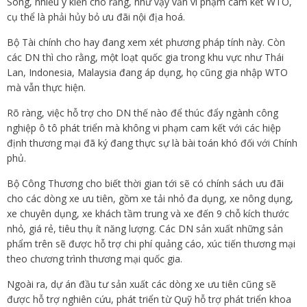
Song, nhiều ý kiến cho rằng, như vậy vẫn vi phạm cam kết WTO,
cụ thể là phải hủy bỏ ưu đãi nội địa hoá.
Bộ Tài chính cho hay đang xem xét phương pháp tính này. Còn
các DN thì cho rằng, một loạt quốc gia trong khu vực như Thái
Lan, Indonesia, Malaysia đang áp dụng, họ cũng gia nhập WTO
mà vẫn thực hiện.
Rõ ràng, việc hỗ trợ cho DN thế nào để thúc đẩy ngành công
nghiệp ô tô phát triển mà không vi phạm cam kết với các hiệp
định thương mại đã ký đang thực sự là bài toán khó đối với Chính
phủ.
Bộ Công Thương cho biết thời gian tới sẽ có chính sách ưu đãi
cho các dòng xe ưu tiên, gồm xe tải nhỏ đa dụng, xe nông dụng,
xe chuyên dụng, xe khách tầm trung và xe đến 9 chỗ kích thước
nhỏ, giá rẻ, tiêu thụ ít năng lượng. Các DN sản xuất những sản
phẩm trên sẽ được hỗ trợ chi phí quảng cáo, xúc tiến thương mại
theo chương trình thương mại quốc gia.
Ngoài ra, dự án đầu tư sản xuất các dòng xe ưu tiên cũng sẽ
được hỗ trợ nghiên cứu, phát triển từ Quỹ hỗ trợ phát triển khoa