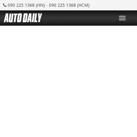
090 225 1368 (HN) - 090 225 1368 (HCM)
T
o
g
g
l
e
n
a
v
i
g
a
t
i
o
n