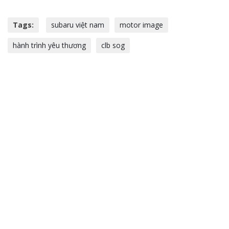
Tags:
subaru việt nam
motor image
hành trình yêu thương
clb sog