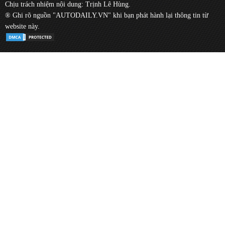
Chịu trách nhiệm nội dung: Trịnh Lê Hùng.
® Ghi rõ nguồn "AUTODAILY.VN" khi bạn phát hành lại thông tin từ
website này.