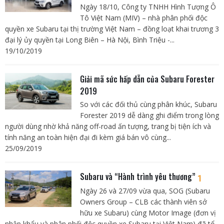
Ngày 18/10, Công ty TNHH Hình Tượng Ô
Tô Việt Nam (MIV) – nhà phân phối độc
quyền xe Subaru tại thị trường Việt Nam – đồng loạt khai trương 3
đại lý ủy quyền tại Long Biên – Hà Nội, Bình Triệu -...
19/10/2019
Giải mã sức hấp dẫn của Subaru Forester
2019
So với các đối thủ cùng phân khúc, Subaru
Forester 2019 dễ dàng ghi điểm trong lòng
người dùng nhờ khả năng off-road ấn tượng, trang bị tiện ích và
tính năng an toàn hiện đại đi kèm giá bán vô cùng...
25/09/2019
Subaru và “Hành trình yêu thương”
1
Ngày 26 và 27/09 vừa qua, SOG (Subaru
Owners Group – CLB các thành viên sở
hữu xe Subaru) cùng Motor Image (đơn vị
nhập khẩu và phân phối độc quyền xe Subaru tại Việt Nam) đã tổ