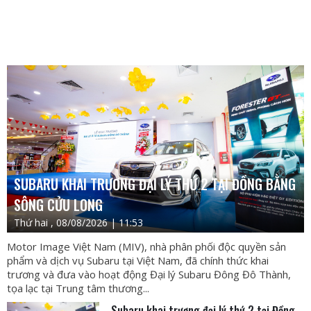
SUBARU KHAI TRƯƠNG ĐẠI LÝ THỨ 2 TẠI ĐỒNG BẰNG
SÔNG CỬU LONG
Thứ hai , 08/08/2026 | 11:53
Motor Image Việt Nam (MIV), nhà phân phối độc quyền sản
phẩm và dịch vụ Subaru tại Việt Nam, đã chính thức khai
trương và đưa vào hoạt động Đại lý Subaru Đông Đô Thành,
tọa lạc tại Trung tâm thương...
Subaru khai trương đại lý thứ 2 tại Đồng