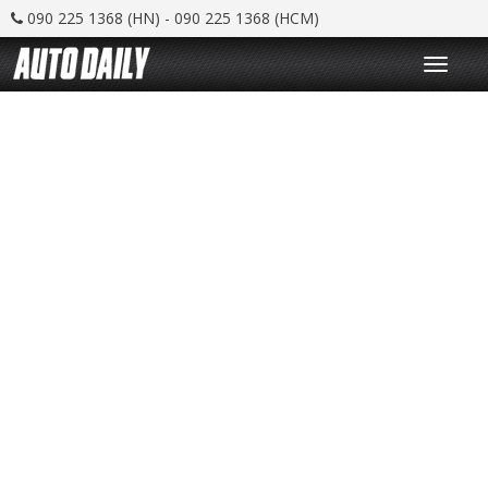
090 225 1368 (HN) - 090 225 1368 (HCM)
T
o
g
g
l
e
n
a
v
i
g
a
t
i
o
n