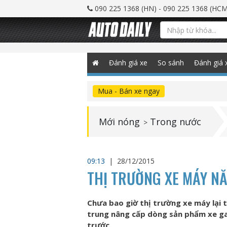
090 225 1368 (HN) - 090 225 1368 (HCM
Đánh giá xe
So sánh
Đánh giá 
Mua - Bán xe ngay
Mới nóng
Trong nước
>
09:13
|
28/12/2015
THỊ TRƯỜNG XE MÁY NĂ
Chưa bao giờ thị trường xe máy lại th
trung nâng cấp dòng sản phẩm xe ga
trước.