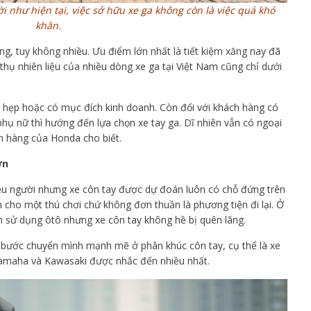
như hiện tại, việc sở hữu xe ga không còn là việc quá khó
khăn.
ng, tuy không nhiều. Ưu điểm lớn nhất là tiết kiệm xăng nay đã
hụ nhiên liệu của nhiều dòng xe ga tại Việt Nam cũng chỉ dưới
o hẹp hoặc có mục đích kinh doanh. Còn đối với khách hàng có
 phụ nữ thì hướng đến lựa chọn xe tay ga. Dĩ nhiên vẫn có ngoại
n hàng của Honda cho biết.
ơn
u người nhưng xe côn tay được dự đoán luôn có chỗ đứng trên
ân cho một thú chơi chứ không đơn thuần là phương tiện đi lại. Ở
ch sử dụng ôtô nhưng xe côn tay không hề bị quên lãng.
bước chuyển mình mạnh mẽ ở phân khúc côn tay, cụ thể là xe
 Yamaha và Kawasaki được nhắc đến nhiều nhất.