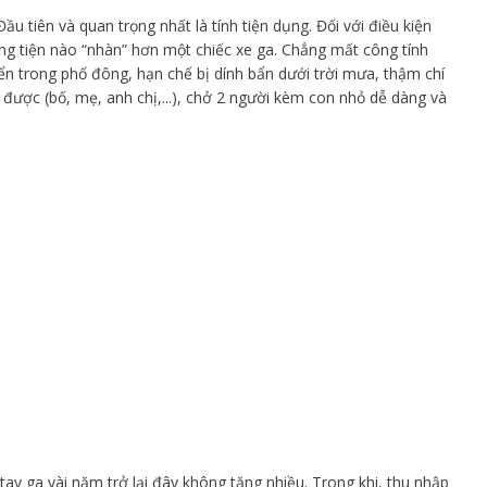
Đầu tiên và quan trọng nhất là tính tiện dụng. Đối với điều kiện
ng tiện nào “nhàn” hơn một chiếc xe ga. Chẳng mất công tính
ển trong phố đông, hạn chế bị dính bẩn dưới trời mưa, thậm chí
 được (bố, mẹ, anh chị,...), chở 2 người kèm con nhỏ dễ dàng và
ay ga vài năm trở lại đây không tăng nhiều. Trong khi, thu nhập