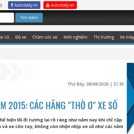
)
Autodaily.vn
Autodaily.vn
Tìm kiếm
xe cũ
Độ xe
Chăm sóc xe
Kinh nghiệm
Thị trường
Xe má
Thứ Bảy, 08/08/2026 | 21:30
M 2015: CÁC HÃNG "THỜ Ơ" XE SỐ
ể hiện lối đi tương lai rõ ràng như năm nay khi chỉ tập
 và xe côn tay, không còn nhộn nhịp xe số như các năm