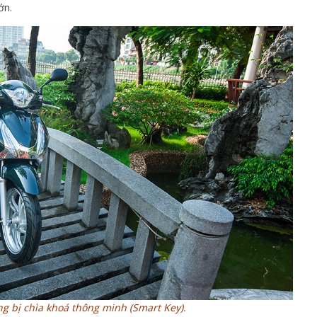
ớn.
g bị chìa khoá thông minh (Smart Key).