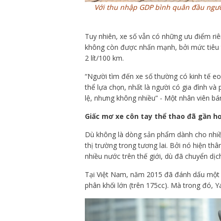
Với thu nhập GDP bình quân đầu người 
Tuy nhiên, xe số vẫn có những ưu điểm riê
không còn được nhấn mạnh, bởi mức tiêu t
2 lít/100 km.
“Người tìm đến xe số thường có kinh tế e
thể lựa chọn, nhất là người có gia đình và
lệ, nhưng không nhiều” - Một nhân viên bá
Giấc mơ xe côn tay thể thao đã gần h
Dù không là dòng sản phẩm dành cho nhiề
thị trường trong tương lai. Bởi nó hiện th
nhiều nước trên thế giới, dù đã chuyển dị
Tại Việt Nam, năm 2015 đã đánh dấu một 
phân khối lớn (trên 175cc). Mà trong đó,