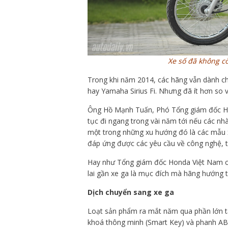
Xe số đã không cò
Trong khi năm 2014, các hãng vẫn dành c
hay Yamaha Sirius Fi. Nhưng đã ít hơn so
Ông Hồ Mạnh Tuấn, Phó Tổng giám đốc Hon
tục đi ngang trong vài năm tới nếu các n
một trong những xu hướng đó là các mẫu 
đáp ứng được các yêu cầu về công nghệ, th
Hay như Tổng giám đốc Honda Việt Nam cũn
lai gần xe ga là mục đích mà hãng hướng t
Dịch chuyển sang xe ga
Loạt sản phẩm ra mắt năm qua phần lớn tập
khoá thông minh (Smart Key) và phanh ABS