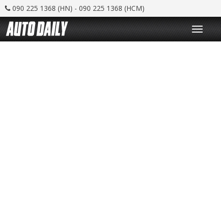
090 225 1368 (HN) - 090 225 1368 (HCM)
T
o
g
g
l
e
n
a
v
i
g
a
t
i
o
n