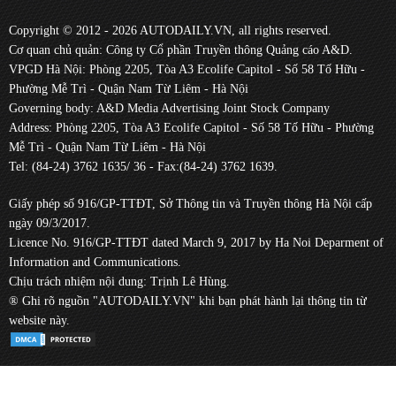
Copyright © 2012 - 2026 AUTODAILY.VN, all rights reserved.
Cơ quan chủ quản: Công ty Cổ phần Truyền thông Quảng cáo A&D.
VPGD Hà Nội: Phòng 2205, Tòa A3 Ecolife Capitol - Số 58 Tố Hữu -
Phường Mễ Trì - Quận Nam Từ Liêm - Hà Nội
Governing body: A&D Media Advertising Joint Stock Company
Address: Phòng 2205, Tòa A3 Ecolife Capitol - Số 58 Tố Hữu - Phường
Mễ Trì - Quận Nam Từ Liêm - Hà Nội
Tel: (84-24) 3762 1635/ 36 - Fax:(84-24) 3762 1639.
Giấy phép số 916/GP-TTĐT, Sở Thông tin và Truyền thông Hà Nội cấp
ngày 09/3/2017.
Licence No. 916/GP-TTĐT dated March 9, 2017 by Ha Noi Deparment of
Information and Communications.
Chịu trách nhiệm nội dung: Trịnh Lê Hùng.
® Ghi rõ nguồn "AUTODAILY.VN" khi bạn phát hành lại thông tin từ
website này.