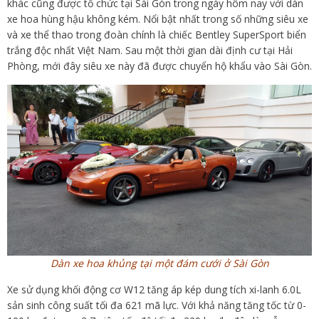
khác cũng được tổ chức tại Sài Gòn trong ngày hôm nay với dàn
xe hoa hùng hậu không kém. Nổi bật nhất trong số những siêu xe
và xe thể thao trong đoàn chính là chiếc Bentley SuperSport biển
trắng độc nhất Việt Nam. Sau một thời gian dài định cư tại Hải
Phòng, mới đây siêu xe này đã được chuyển hộ khẩu vào Sài Gòn.
Dàn xe hoa khủng tại một đám cưới ở Sài Gòn
Xe sử dụng khối động cơ W12 tăng áp kép dung tích xi-lanh 6.0L
sản sinh công suất tối đa 621 mã lực. Với khả năng tăng tốc từ 0-