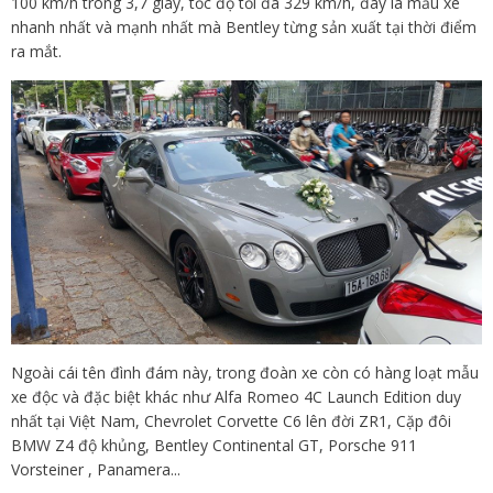
100 km/h trong 3,7 giây, tốc độ tối đa 329 km/h, đây là mẫu xe
nhanh nhất và mạnh nhất mà Bentley từng sản xuất tại thời điểm
ra mắt.
Ngoài cái tên đình đám này, trong đoàn xe còn có hàng loạt mẫu
xe độc và đặc biệt khác như Alfa Romeo 4C Launch Edition duy
nhất tại Việt Nam, Chevrolet Corvette C6 lên đời ZR1, Cặp đôi
BMW Z4 độ khủng, Bentley Continental GT, Porsche 911
Vorsteiner , Panamera...