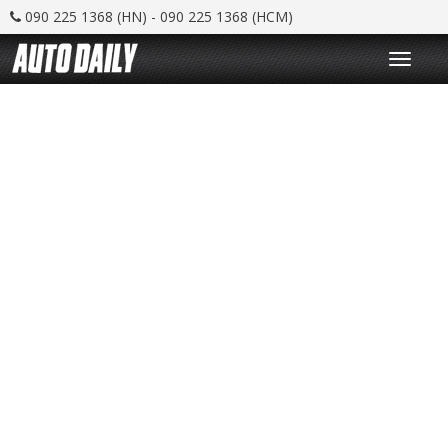
090 225 1368 (HN) - 090 225 1368 (HCM)
T
o
g
g
l
e
n
a
v
i
g
a
t
i
o
n