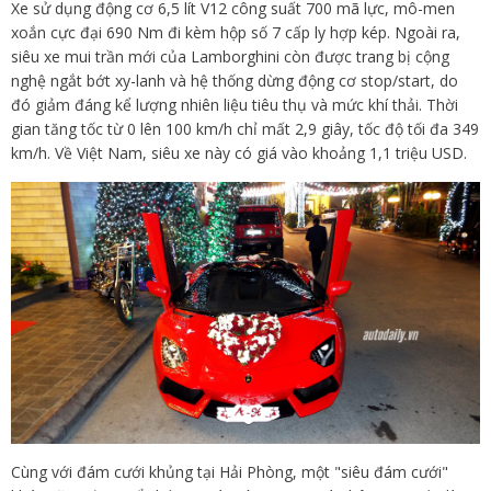
Xe sử dụng động cơ 6,5 lít V12 công suất 700 mã lực, mô-men
xoắn cực đại 690 Nm đi kèm hộp số 7 cấp ly hợp kép. Ngoài ra,
siêu xe mui trần mới của Lamborghini còn được trang bị cộng
nghệ ngắt bớt xy-lanh và hệ thống dừng động cơ stop/start, do
đó giảm đáng kể lượng nhiên liệu tiêu thụ và mức khí thải. Thời
gian tăng tốc từ 0 lên 100 km/h chỉ mất 2,9 giây, tốc độ tối đa 349
km/h. Về Việt Nam, siêu xe này có giá vào khoảng 1,1 triệu USD.
Cùng với đám cưới khủng tại Hải Phòng, một "siêu đám cưới"