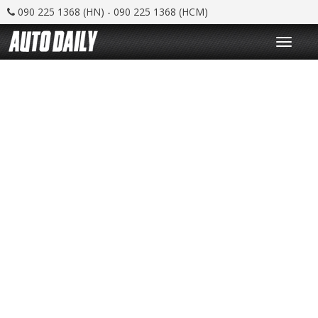
090 225 1368 (HN) - 090 225 1368 (HCM)
T
o
g
g
l
e
n
a
v
i
g
a
t
i
o
n