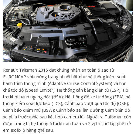
Renault Talisman 2016 đạt chứng nhận an toàn 5 sao từ
EURONCAP với những trang bị nổi bật như hệ thống kiểm soát
hành trình thông minh (Adaptive Cruise Control System) và hạn
chế tốc độ (Speed Limiter); Hệ thống cân bằng điện tử (ESP); Hỗ
trợ khởi hành ngang dốc (HSA); Hệ thống đỗ xe tự động (EPA); hệ
thống kiểm soát lực kéo (TCS); Cảnh báo vượt quá tốc độ (OSP);
Cảnh báo điểm mù (BSW); Cảnh báo sai làn đường; Cảm biến đỗ
xe phía trước/phía sau kết hợp camera lùi. Ngoài ra,Talisman còn
được trang bị hệ thống 6 túi khí an toàn và 2 vị trí chờ lắp ghế trẻ
em Isofix ở hàng ghế sau.