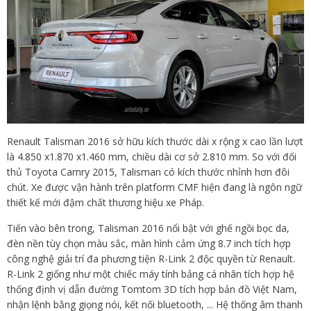
Renault Talisman 2016 sở hữu kích thước dài x rộng x cao lần lượt
là 4.850 x1.870 x1.460 mm, chiều dài cơ sở 2.810 mm. So với đối
thủ Toyota Camry 2015, Talisman có kích thước nhỉnh hơn đôi
chút. Xe được vận hành trên platform CMF hiện đang là ngôn ngữ
thiết kế mới đậm chất thương hiệu xe Pháp.
Tiến vào bên trong, Talisman 2016 nổi bật với ghế ngồi bọc da,
đèn nền tùy chọn màu sắc, màn hình cảm ứng 8.7 inch tích hợp
công nghệ giải trí đa phương tiện R-Link 2 độc quyền từ Renault.
R-Link 2 giống như một chiếc máy tính bảng cá nhân tích hợp hệ
thống định vị dẫn đường Tomtom 3D tích hợp bản đồ Việt Nam,
nhận lệnh bằng giọng nói, kết nối bluetooth, ... Hệ thống âm thanh