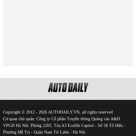
Copyright © 2012 - 2026 AUTODAILY.VN, all rights reserved.
Cơ quan chủ quản: Công ty Cổ phần Truyền thông Quảng cáo A&D.
VPGD Hà Nội: Phòng 2205, Tòa A3 Ecolife Capitol - Số 58 Tố Hữu -
Phường Mễ Trì - Quận Nam Từ Liêm - Hà Nội