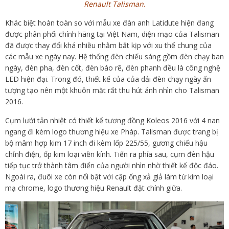
Renault Talisman.
Khác biệt hoàn toàn so với mẫu xe đàn anh Latidute hiện đang
được phân phối chính hãng tại Việt Nam, diện mạo của Talisman
đã được thay đổi khá nhiều nhằm bắt kịp với xu thế chung của
các mẫu xe ngày nay. Hệ thống đèn chiếu sáng gồm đèn chạy ban
ngày, đèn pha, đèn cốt, đèn báo rẽ, đèn phanh đều là công nghệ
LED hiện đại. Trong đó, thiết kế của của dải đèn chạy ngày ấn
tượng tạo nên một khuôn mặt rất thu hút ánh nhìn cho Talisman
2016.
Cụm lưới tản nhiệt có thiết kế tương đồng Koleos 2016 với 4 nan
ngang đi kèm logo thương hiệu xe Pháp. Talisman được trang bị
bộ mâm hợp kim 17 inch đi kèm lốp 225/55, gương chiếu hậu
chỉnh điện, ốp kim loại viền kính. Tiến ra phía sau, cụm đèn hậu
tiếp tục trở thành tâm điển của người nhìn nhờ thiết kế độc đáo.
Ngoài ra, đuôi xe còn nổi bật với cặp ống xả giả làm từ kim loại
mạ chrome, logo thương hiệu Renault đặt chính giữa.