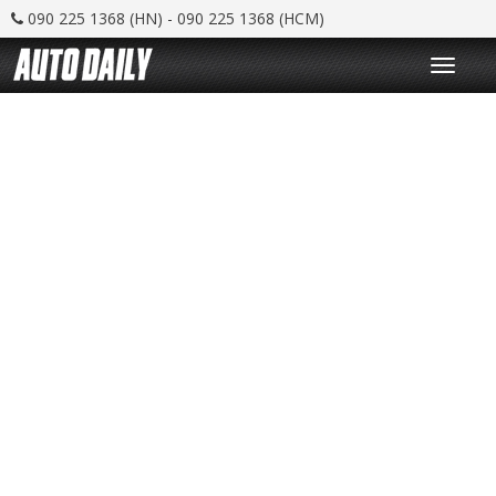
090 225 1368 (HN) - 090 225 1368 (HCM)
T
o
g
g
l
e
n
a
v
i
g
a
t
i
o
n