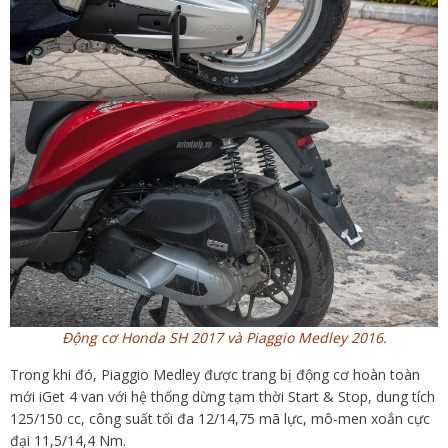
Động cơ Honda SH 2017 và Piaggio Medley 2016.
Trong khi đó, Piaggio Medley được trang bị động cơ hoàn toàn
mới iGet 4 van với hệ thống dừng tạm thời Start & Stop, dung tích
125/150 cc, công suất tối đa 12/14,75 mã lực, mô-men xoắn cực
đại 11,5/14,4 Nm.