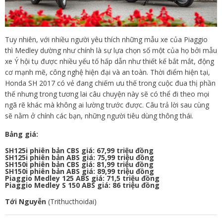
Tuy nhiên, với nhiều người yêu thích những mẫu xe của Piaggio
thì Medley dường như chính là sự lựa chọn số một của họ bởi mẫu
xe Ý hội tụ được nhiều yếu tố hấp dẫn như thiết kế bắt mắt, động
cơ mạnh mẽ, công nghệ hiện đại và an toàn. Thời điểm hiện tại,
Honda SH 2017 có vẻ đang chiếm ưu thế trong cuộc đua thị phần
thế nhưng trong tương lai câu chuyện này sẽ có thể đi theo mọi
ngã rẽ khác mà không ai lường trước được. Câu trả lời sau cùng
sẽ nằm ở chính các bạn, những người tiêu dùng thông thái.
Bảng giá:
SH125i phiên bản CBS giá: 67,99 triệu đồng
SH125i phiên bản ABS giá: 75,99 triệu đồng
SH150i phiên bản CBS giá: 81,99 triệu đồng
SH150i phiên bản ABS giá: 89,99 triệu đồng
Piaggio Medley 125 ABS giá: 71,5 triệu đồng
Piaggio Medley S 150 ABS giá: 86 triệu đồng
Tới Nguyễn
(Trithucthoidai)