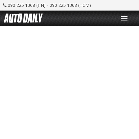
090 225 1368 (HN) - 090 225 1368 (HCM)
T
o
g
g
l
e
n
a
v
i
g
a
t
i
o
n