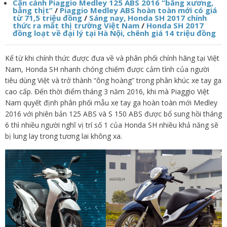
Cận cảnh Piaggio Medley 125 ABS 2016 “bằng xương,
bằng thịt”
/
Piaggio Medley ABS hoàn toàn mới có giá
từ 71,5 triệu đồng
/
Sáng nay, Honda SH 2017 chính
thức ra mắt thị trường Việt Nam
/
Honda SH 2017
đồng loạt về đại lý tại Hà Nội, chênh giá 14 triệu đồng
Kể từ khi chính thức được đưa về và phân phối chính hãng tại Việt
Nam, Honda SH nhanh chóng chiếm được cảm tình của người
tiêu dùng Việt và trở thành “ông hoàng” trong phân khúc xe tay ga
cao cấp. Đến thời điểm tháng 3 năm 2016, khi mà Piaggio Việt
Nam quyết định phân phối mẫu xe tay ga hoàn toàn mới Medley
2016 với phiên bản 125 ABS và S 150 ABS được bổ sung hồi tháng
6 thì nhiều người nghĩ vị trí số 1 của Honda SH nhiều khả năng sẽ
bị lung lay trong tương lai không xa.