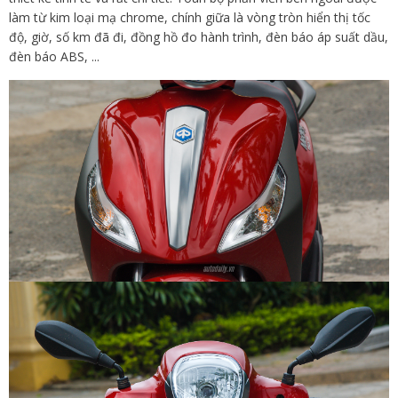
làm từ kim loại mạ chrome, chính giữa là vòng tròn hiển thị tốc
độ, giờ, số km đã đi, đồng hồ đo hành trình, đèn báo áp suất dầu,
đèn báo ABS, ...