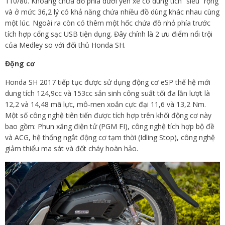
110/80. Khoang chứa đồ phía dưới yên xe có dung tích “siêu” rộng
và ở mức 36,2 lý có khả năng chứa nhiều đồ dùng khác nhau cùng
một lúc. Ngoài ra còn có thêm một hốc chứa đồ nhỏ phía trước
tích hợp cổng sạc USB tiện dụng. Đây chính là 2 ưu điểm nổi trội
của Medley so với đối thủ Honda SH.
Động cơ
Honda SH 2017 tiếp tục được sử dụng động cơ eSP thế hệ mới
dung tích 124,9cc và 153cc sản sinh công suất tối đa lần lượt là
12,2 và 14,48 mã lực, mô-men xoắn cực đại 11,6 và 13,2 Nm.
Một số công nghệ tiên tiến được tích hợp trên khối động cơ này
bao gồm: Phun xăng điện tử (PGM FI), công nghệ tích hợp bộ đề
và ACG, hệ thống ngắt động cơ tạm thời (Idling Stop), công nghệ
giảm thiểu ma sát và đốt cháy hoàn hảo.