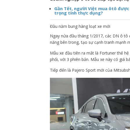
Gần Tết, người Việt mua ôtô được 
trọng tính thực dụng?
Đầu năm bung hàng loạt xe mới
Ngay nửa đầu tháng 1/2017, các DN ô tô 
năng bên trong, tạo sự cạnh tranh mạnh mẽ
Mẫu xe đầu tiên ra mắt là Fortuner thế h
phối, với 3 phiên bản. Mẫu xe này có giá b
Tiếp đến là Pajero Sport mới của Mitsubsh