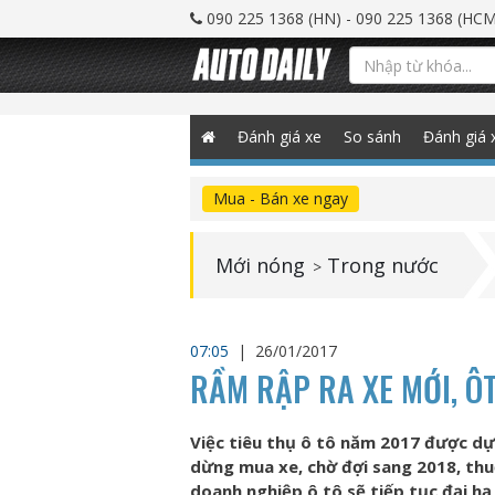
090 225 1368 (HN) - 090 225 1368 (HCM
Đánh giá xe
So sánh
Đánh giá 
Mua - Bán xe ngay
Mới nóng
Trong nước
>
07:05
|
26/01/2017
RẦM RẬP RA XE MỚI, Ô
Việc tiêu thụ ô tô năm 2017 được dự
dừng mua xe, chờ đợi sang 2018, thu
doanh nghiệp ô tô sẽ tiếp tục đại h