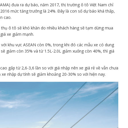
VAMA) đưa ra dự báo, năm 2017, thị trường ô tô Việt Nam chỉ
2016 mức tăng trưởng là 24%. Đây là con số dự báo khá thấp,
ẫn cao.
u thụ ô tô sẽ khó khăn do nhiều khách hàng sẽ tạm dừng mua
 giá xe giảm mạnh.
 với khu vực ASEAN còn 0%, trong khi đó các mẫu xe có dung
iệt sẽ giảm còn 35% và từ 1.5L-2.0L giảm xuống còn 40%, thì giá
ao gấp từ 2,6-3,6 lần so với giá nhập nên xe giá rẻ về vẫn chưa
á xe nhập dự tính sẽ giảm khoảng 20-30% so với hiện nay.