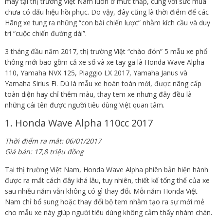
máy tại thị trường Việt Nam luôn ở mức thấp, cùng với sức mua
chưa có dấu hiệu hồi phục. Do vậy, đây cũng là thời điểm để các
Hãng xe tung ra những “con bài chiến lược” nhằm kích cầu và duy
trì “cuộc chiến đường dài”.
3 tháng đầu năm 2017, thị trường Việt “chào đón” 5 mẫu xe phổ
thông mới bao gồm cả xe số và xe tay ga là Honda Wave Alpha
110, Yamaha NVX 125, Piaggio LX 2017, Yamaha Janus và
Yamaha Sirius Fi. Dù là mẫu xe hoàn toàn mới, được nâng cấp
toàn diện hay chỉ thêm màu, thay tem xe nhưng đây đều là
những cái tên được người tiêu dùng Việt quan tâm.
1. Honda Wave Alpha 110cc 2017
Thời điểm ra mắt: 06/01/2017
Giá bán: 17,8 triệu đồng
Tại thị trường Việt Nam, Honda Wave Alpha phiên bản hiện hành
được ra mắt cách đây khá lâu, tuy nhiên, thiết kế tổng thể của xe
sau nhiều năm vẫn không có gì thay đổi. Mỗi năm Honda Việt
Nam chỉ bổ sung hoặc thay đổi bộ tem nhằm tạo ra sự mới mẻ
cho mẫu xe này giúp người tiêu dùng không cảm thấy nhàm chán.