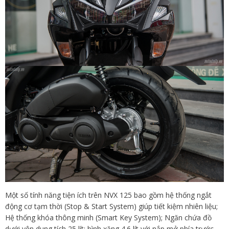
Một số tính năng tiện ích trên NVX 125 bao gồm hệ thống ngắt
động cơ tạm thời (Stop & Start System) giúp tiết kiệm nhiên liệu;
Hệ thống khóa thông minh (Smart Key System); Ngăn chứa đồ
dưới yên dung tích 25 lít; bình xăng 4.6 lít với nắp mở phía trước