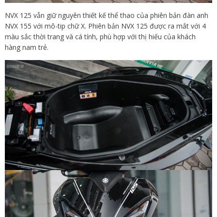
NVX 125 vẫn giữ nguyên thiết kế thể thao của phiên bản đàn anh
NVX 155 với mô-tip chữ X. Phiên bản NVX 125 được ra mắt với 4
màu sắc thời trang và cá tính, phù hợp với thị hiếu của khách
hàng nam trẻ.