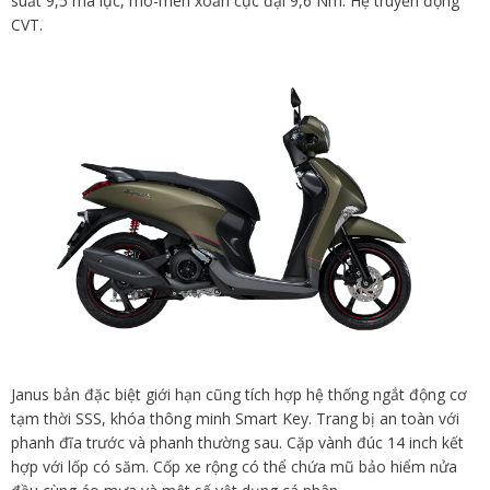
suất 9,5 mã lực, mô-men xoắn cực đại 9,6 Nm. Hệ truyền động
CVT.
Janus bản đặc biệt giới hạn cũng tích hợp hệ thống ngắt động cơ
tạm thời SSS, khóa thông minh Smart Key. Trang bị an toàn với
phanh đĩa trước và phanh thường sau. Cặp vành đúc 14 inch kết
hợp với lốp có săm. Cốp xe rộng có thể chứa mũ bảo hiểm nửa