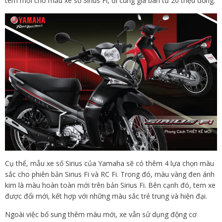
tem mới cho mẫu xe số Sirius Fi, đi cùng giá bán từ 20 triệu đồng.
Cụ thể, mẫu xe số Sirius của Yamaha sẽ có thêm 4 lựa chọn màu
sắc cho phiên bản Sirius Fi và RC Fi. Trong đó, màu vàng đen ánh
kim là màu hoàn toàn mới trên bản Sirius Fi. Bên cạnh đó, tem xe
được đổi mới, kết hợp với những màu sắc trẻ trung và hiện đại.
Ngoài việc bổ sung thêm màu mới, xe vẫn sử dụng động cơ