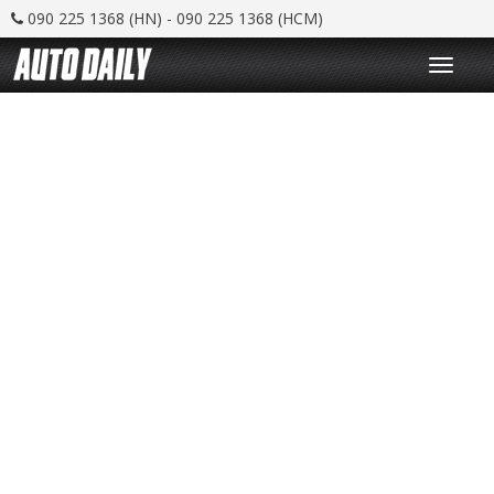
090 225 1368 (HN) - 090 225 1368 (HCM)
T
o
g
g
l
e
n
a
v
i
g
a
t
i
o
n