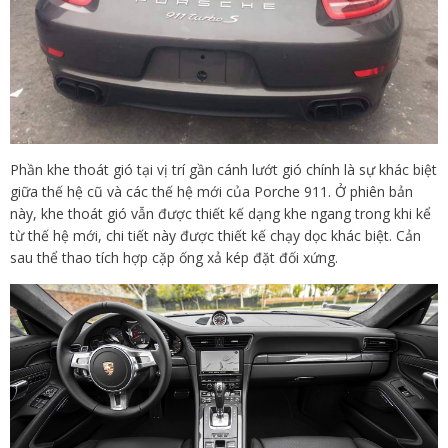
Phần khe thoát gió tại vị trí gần cánh lướt gió chính là sự khác biệt
giữa thế hệ cũ và các thế hệ mới của Porche 911. Ở phiên bản
này, khe thoát gió vẫn được thiết kế dạng khe ngang trong khi kể
từ thế hệ mới, chi tiết này được thiết kế chạy dọc khác biệt. Cản
sau thể thao tích hợp cặp ống xả kép đặt đối xứng.