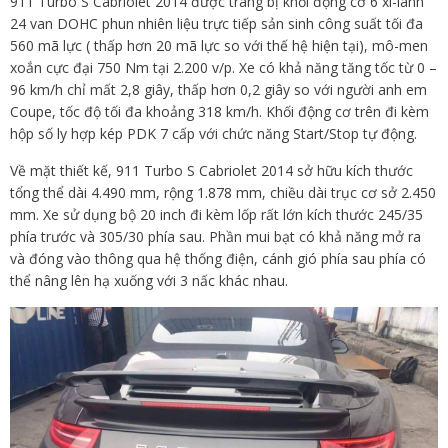
911 Turbo S Cabriolet 2014 được trang bị khối động cơ 6 xi-lanh
24 van DOHC phun nhiên liệu trực tiếp sản sinh công suất tối đa
560 mã lực ( thấp hơn 20 mã lực so với thế hệ hiện tại), mô-men
xoắn cực đại 750 Nm tại 2.200 v/p. Xe có khả năng tăng tốc từ 0 –
96 km/h chỉ mất 2,8 giây, thấp hơn 0,2 giây so với người anh em
Coupe, tốc độ tối đa khoảng 318 km/h. Khối động cơ trên đi kèm
hộp số ly hợp kép PDK 7 cấp với chức năng Start/Stop tự động.
Về mặt thiết kế, 911 Turbo S Cabriolet 2014 sở hữu kích thước
tổng thể dài 4.490 mm, rộng 1.878 mm, chiều dài trục cơ sở 2.450
mm. Xe sử dụng bộ 20 inch đi kèm lốp rất lớn kích thước 245/35
phía trước và 305/30 phía sau. Phần mui bạt có khả năng mở ra
và đóng vào thông qua hệ thống điện, cánh gió phía sau phía có
thể nâng lên hạ xuống với 3 nấc khác nhau.