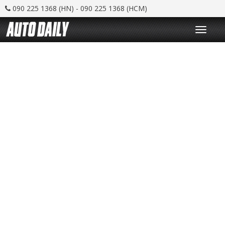
090 225 1368 (HN) - 090 225 1368 (HCM)
T
o
g
g
l
e
n
a
v
i
g
a
t
i
o
n