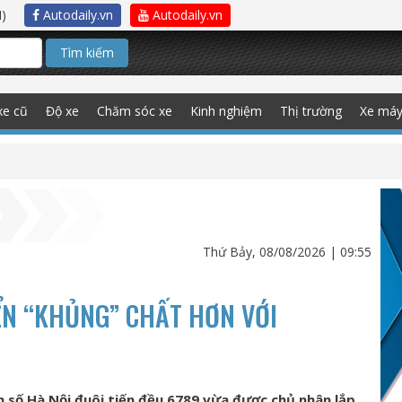
)
Autodaily.vn
Autodaily.vn
Tìm kiếm
xe cũ
Độ xe
Chăm sóc xe
Kinh nghiệm
Thị trường
Xe má
Thứ Bảy, 08/08/2026 | 09:55
ỂN “KHỦNG” CHẤT HƠN VỚI
 số Hà Nội đuôi tiến đều 6789 vừa được chủ nhân lắp