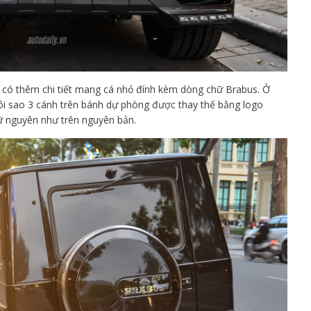
ống có thêm chi tiết mang cá nhỏ đính kèm dòng chữ Brabus. Ở
gôi sao 3 cánh trên bánh dự phòng được thay thế bằng logo
iữ nguyên như trên nguyên bản.