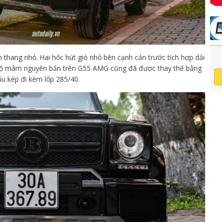
thang nhỏ. Hai hốc hút gió nhỏ bên cạnh cản trước tích hợp dải
bộ mâm nguyên bản trên G55 AMG cũng đã được thay thế bằng
hấu kép đi kèm lốp 285/40.