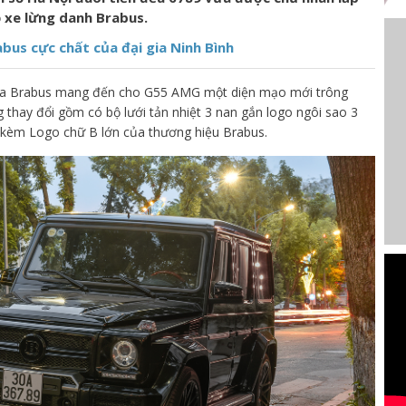
 xe lừng danh Brabus.
us cực chất của đại gia Ninh Bình
 của Brabus mang đến cho G55 AMG một diện mạo mới trông
hay đổi gồm có bộ lưới tản nhiệt 3 nan gắn logo ngôi sao 3
i kèm Logo chữ B lớn của thương hiệu Brabus.