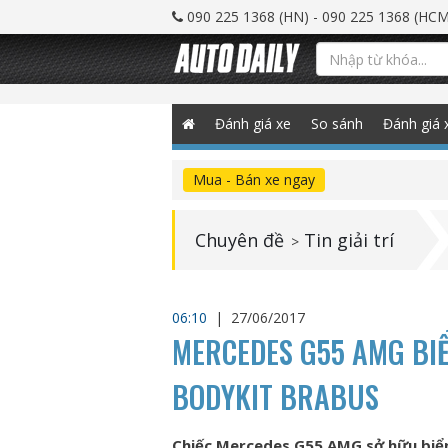
090 225 1368 (HN) - 090 225 1368 (HCM
Đánh giá xe
So sánh
Đánh giá 
Mua - Bán xe ngay
Chuyên đề
Tin giải trí
>
06:10
|
27/06/2017
MERCEDES G55 AMG BI
BODYKIT BRABUS
Chiếc Mercedes G55 AMG sở hữu biển