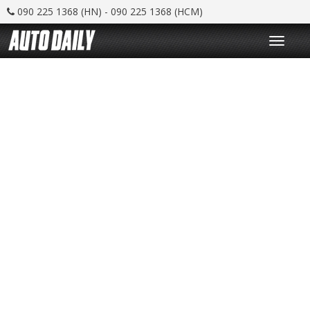
090 225 1368 (HN) - 090 225 1368 (HCM)
T
o
g
g
l
e
n
a
v
i
g
a
t
i
o
n