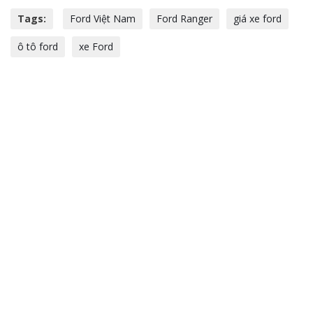
Tags:
Ford Việt Nam
Ford Ranger
giá xe ford
ô tô ford
xe Ford