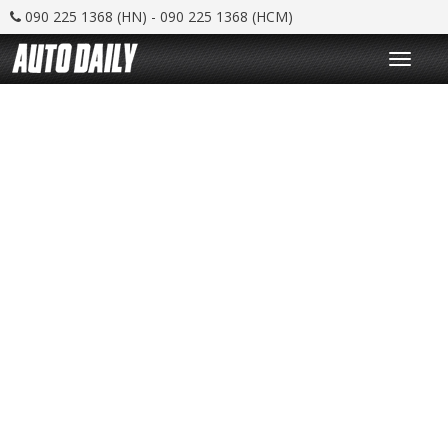
090 225 1368 (HN) - 090 225 1368 (HCM)
T
o
g
g
l
e
n
a
v
i
g
a
t
i
o
n