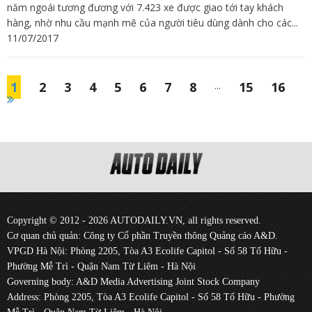
năm ngoái tương đương với 7.423 xe được giao tới tay khách
hàng, nhờ nhu cầu mạnh mẽ của người tiêu dùng dành cho các...
11/07/2017
1
2
3
4
5
6
7
8
...
15
16
Copyright © 2012 - 2026 AUTODAILY.VN, all rights reserved.
Cơ quan chủ quản: Công ty Cổ phần Truyền thông Quảng cáo A&D.
VPGD Hà Nội: Phòng 2205, Tòa A3 Ecolife Capitol - Số 58 Tố Hữu -
Phường Mễ Trì - Quận Nam Từ Liêm - Hà Nội
Governing body: A&D Media Advertising Joint Stock Company
Address: Phòng 2205, Tòa A3 Ecolife Capitol - Số 58 Tố Hữu - Phường