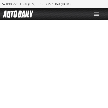
090 225 1368 (HN) - 090 225 1368 (HCM)
T
o
g
g
l
e
n
a
v
i
g
a
t
i
o
n