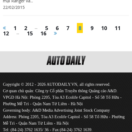
mại Ranger và...
22/02/2015
1
2
...
5
6
7
8
9
10
11
12
...
15
16
Copyright © 2012 - 2026 AUTODAILY.VN, all rights reserved.
Cơ quan chủ quản: Công ty Cổ phần Truyền thông Quảng cáo A&D.
VPGD Hà Nội: Phòng 2205, Tòa A3 Ecolife Capitol - Số 58 Tố Hữu -
Phường Mễ Trì - Quận Nam Từ Liêm - Hà Nội
Governing body: A&D Media Advertising Joint Stock Company
Address: Phòng 2205, Tòa A3 Ecolife Capitol - Số 58 Tố Hữu - Phường
Mễ Trì - Quận Nam Từ Liêm - Hà Nội
Tel: (84-24) 3762 1635/ 36 - Fax:(84-24) 3762 1639.