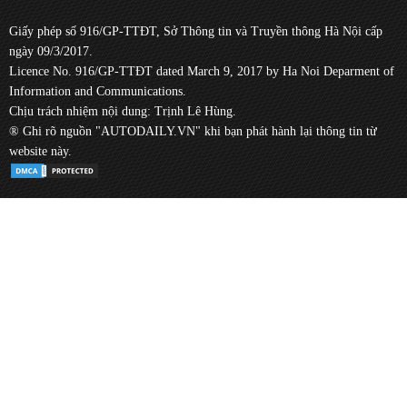
Giấy phép số 916/GP-TTĐT, Sở Thông tin và Truyền thông Hà Nội cấp
ngày 09/3/2017.
Licence No. 916/GP-TTĐT dated March 9, 2017 by Ha Noi Deparment of
Information and Communications.
Chịu trách nhiệm nội dung: Trịnh Lê Hùng.
® Ghi rõ nguồn "AUTODAILY.VN" khi bạn phát hành lại thông tin từ
website này.