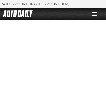
090 225 1368 (HN) - 090 225 1368 (HCM)
T
o
g
g
l
e
n
a
v
i
g
a
t
i
o
n