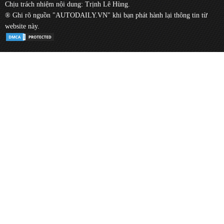
Chịu trách nhiệm nội dung: Trịnh Lê Hùng.
® Ghi rõ nguồn "AUTODAILY.VN" khi bạn phát hành lại thông tin từ
website này.