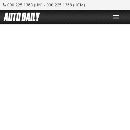
090 225 1368 (HN) - 090 225 1368 (HCM)
T
o
g
g
l
e
n
a
v
i
g
a
t
i
o
n