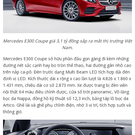
Mercedes E300 Coupe giá 3,1 tỷ đồng sắp ra mắt thị trường Việt
Nam.
Mercedes E300 Coupe sở hữu phần đầu gọn gàng đi kèm những
đường nét sắc cạnh hay bo tròn thể thao, hai đường gân nhô cao
trên nắp ca-pô. Đèn trước dạng Multi Beam LED tích hợp dải đèn
định vị LED. Kích thước dài x rộng x cao lần lượt là 4.826 x 1.860 x
1.431 mm, chiều dài cơ sở 2.873 mm. Xe được trang bị đèn viền
nội thất 64 màu điều chỉnh được, cửa sổ trời panoramic, Vô-lăng
bọc da Nappa, đồng hồ kỹ thuật số 12,3 inch, bảng táp lô bọc da
Artico. Ghế lái và ghế phụ chỉnh điện, nhớ 3 vị trí, tích hợp sưởi và
thông gió.