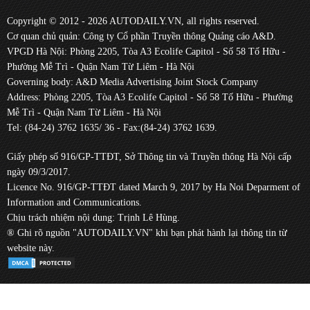
Copyright © 2012 - 2026 AUTODAILY.VN, all rights reserved.
Cơ quan chủ quản: Công ty Cổ phần Truyền thông Quảng cáo A&D.
VPGD Hà Nội: Phòng 2205, Tòa A3 Ecolife Capitol - Số 58 Tố Hữu -
Phường Mễ Trì - Quận Nam Từ Liêm - Hà Nội
Governing body: A&D Media Advertising Joint Stock Company
Address: Phòng 2205, Tòa A3 Ecolife Capitol - Số 58 Tố Hữu - Phường
Mễ Trì - Quận Nam Từ Liêm - Hà Nội
Tel: (84-24) 3762 1635/ 36 - Fax:(84-24) 3762 1639.
Giấy phép số 916/GP-TTĐT, Sở Thông tin và Truyền thông Hà Nội cấp
ngày 09/3/2017.
Licence No. 916/GP-TTĐT dated March 9, 2017 by Ha Noi Deparment of
Information and Communications.
Chịu trách nhiệm nội dung: Trịnh Lê Hùng.
® Ghi rõ nguồn "AUTODAILY.VN" khi bạn phát hành lại thông tin từ
website này.