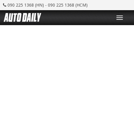
090 225 1368 (HN) - 090 225 1368 (HCM)
T
o
g
g
l
e
n
a
v
i
g
a
t
i
o
n