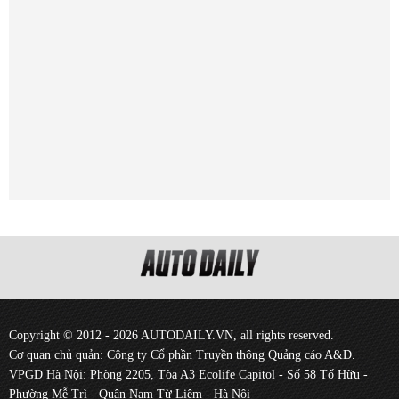
Copyright © 2012 - 2026 AUTODAILY.VN, all rights reserved.
Cơ quan chủ quản: Công ty Cổ phần Truyền thông Quảng cáo A&D.
VPGD Hà Nội: Phòng 2205, Tòa A3 Ecolife Capitol - Số 58 Tố Hữu -
Phường Mễ Trì - Quận Nam Từ Liêm - Hà Nội