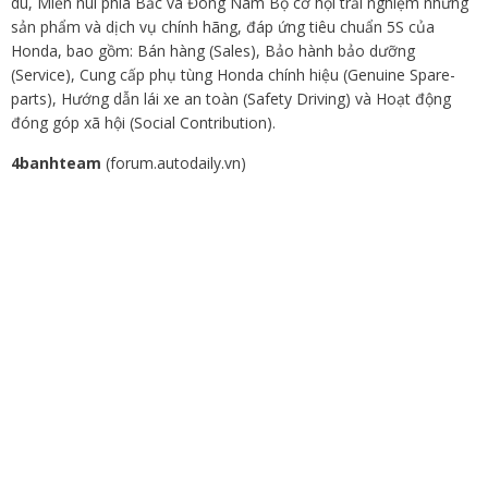
du, Miền núi phía Bắc và Đông Nam Bộ cơ hội trải nghiệm những
sản phẩm và dịch vụ chính hãng, đáp ứng tiêu chuẩn 5S của
Honda, bao gồm: Bán hàng (Sales), Bảo hành bảo dưỡng
(Service), Cung cấp phụ tùng Honda chính hiệu (Genuine Spare-
parts), Hướng dẫn lái xe an toàn (Safety Driving) và Hoạt động
đóng góp xã hội (Social Contribution).
4banhteam
(forum.autodaily.vn)