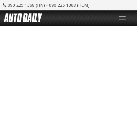
090 225 1368 (HN) - 090 225 1368 (HCM)
T
o
g
g
l
e
n
a
v
i
g
a
t
i
o
n