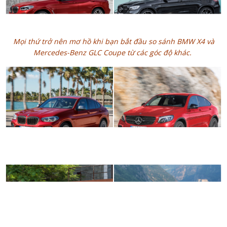
Mọi thứ trở nên mơ hồ khi bạn bắt đầu so sánh BMW X4 và
Mercedes-Benz GLC Coupe từ các góc độ khác.