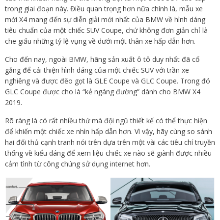
trong giai đoạn này. Điều quan trọng hơn nữa chính là, mẫu xe
mới X4 mang đến sự diễn giải mới nhất của BMW về hình dáng
tiêu chuẩn của một chiếc SUV Coupe, chứ không đơn giản chỉ là
che giấu những tỷ lệ vụng về dưới một thân xe hấp dẫn hơn.
Cho đến nay, ngoài BMW, hãng sản xuất ô tô duy nhất đã cố
gắng để cải thiện hình dáng của một chiếc SUV với trần xe
nghiêng và được đẽo gọt là GLE Coupe và GLC Coupe. Trong đó
GLC Coupe được cho là “kẻ ngáng đường” dành cho BMW X4
2019.
Rõ ràng là có rất nhiều thứ mà đội ngũ thiết kế có thể thực hiện
để khiến một chiếc xe nhìn hấp dẫn hơn. Vì vậy, hãy cùng so sánh
hai đối thủ cạnh tranh nói trên dựa trên một vài các tiêu chí truyền
thống về kiểu dáng để xem liệu chiếc xe nào sẽ giành được nhiều
cảm tình từ công chúng sử dụng internet hơn.