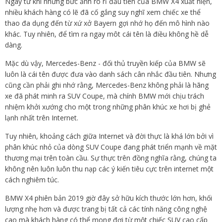
Ngay từ khi những bức ảnh rò rỉ đầu tiên của BMW X4 xuất hiện,
nhiều khách hàng có lẽ đã cố gắng suy nghĩ xem chiếc xe thể
thao đa dụng đến từ xứ xở Bayern gợi nhớ họ đến mô hình nào
khác. Tuy nhiên, để tìm ra ngay môt cái tên là điều không hề dễ
dàng.
Mặc dù vậy, Mercedes-Benz - đối thủ truyền kiếp của BMW sẽ
luôn là cái tên được đưa vào danh sách cân nhắc đầu tiên. Nhưng
cũng cần phải ghi nhớ rằng, Mercedes-Benz không phải là hãng
xe đã phát minh ra SUV Coupe, mà chính BMW mới chịu trách
nhiệm khởi xướng cho một trong những phân khúc xe hơi bị ghẻ
lạnh nhất trên Internet.
Tuy nhiên, khoảng cách giữa Internet và đời thực là khá lớn bởi vì
phân khúc nhỏ của dòng SUV Coupe đang phát triển mạnh về mặt
thương mại trên toàn cầu. Sự thực trên đồng nghĩa rằng, chúng ta
không nên luôn luôn thu nạp các ý kiến tiêu cực trên internet một
cách nghiêm túc.
BMW X4 phiên bản 2019 giờ đây sở hữu kích thước lớn hơn, khối
lượng nhẹ hơn và được trang bị tất cả các tính năng công nghệ
cao mà khách hàng có thể mong đợi từ một chiếc SUV cao cấp