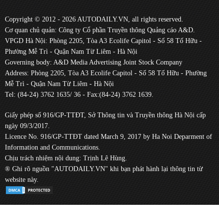
Copyright © 2012 - 2026 AUTODAILY.VN, all rights reserved.
Cơ quan chủ quản: Công ty Cổ phần Truyền thông Quảng cáo A&D.
VPGD Hà Nội: Phòng 2205, Tòa A3 Ecolife Capitol - Số 58 Tố Hữu -
Phường Mễ Trì - Quận Nam Từ Liêm - Hà Nội
Governing body: A&D Media Advertising Joint Stock Company
Address: Phòng 2205, Tòa A3 Ecolife Capitol - Số 58 Tố Hữu - Phường
Mễ Trì - Quận Nam Từ Liêm - Hà Nội
Tel: (84-24) 3762 1635/ 36 - Fax:(84-24) 3762 1639.
Giấy phép số 916/GP-TTĐT, Sở Thông tin và Truyền thông Hà Nội cấp
ngày 09/3/2017.
Licence No. 916/GP-TTĐT dated March 9, 2017 by Ha Noi Deparment of
Information and Communications.
Chịu trách nhiệm nội dung: Trịnh Lê Hùng.
® Ghi rõ nguồn "AUTODAILY.VN" khi bạn phát hành lại thông tin từ
website này.